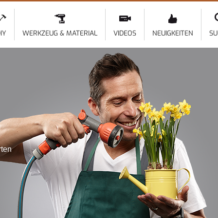
Direkt
zum
Inhalt
IY
WERKZEUG & MATERIAL
VIDEOS
NEUIGKEITEN
SU
rten
l