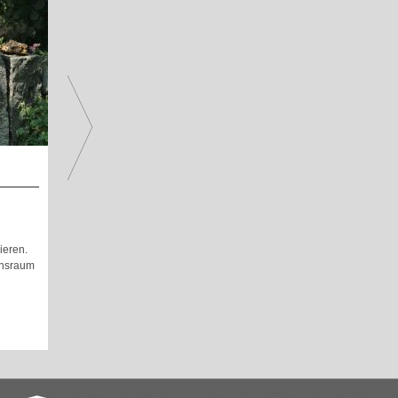
u
ieren.
ensraum