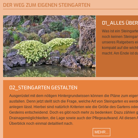
DER WEG ZUM EIGENEN STEINGARTEN
01_ALLES ÜBER
Was ist ein Steingar
noch keinen Steingar
unseres Ratgebers ei
kompakt auf die wicht
macht. Am Ende ist d
02_STEINGARTEN GESTALTEN
Ausgerüstet mit dem nötigen Hintergrundwissen können die Pläne zum eigen
ausfallen. Denn jetzt stellt sich die Frage, welche Art von Steingarten es wer
anlegen lässt. Hierbei sind natürlich Kriterien wie die Größe des Gartens ode
Gesteins entscheidend. Doch es gibt noch mehr zu bedenken: Dazu zählen 
Drainagemöglichkeiten, die Lage sowie auch der Pflegeaufwand. All diesen 
Überblick noch einmal detailliert nach.
MEHR...