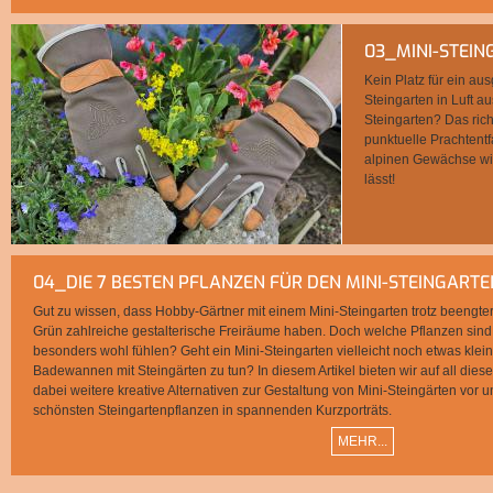
03_MINI-STEI
Kein Platz für ein a
Steingarten in Luft a
Steingarten? Das rich
punktuelle Prachtentf
alpinen Gewächse wirk
lässt!
04_DIE 7 BESTEN PFLANZEN FÜR DEN MINI-STEINGARTE
Gut zu wissen, dass Hobby-Gärtner mit einem Mini-Steingarten trotz beengte
Grün zahlreiche gestalterische Freiräume haben. Doch welche Pflanzen sind e
besonders wohl fühlen? Geht ein Mini-Steingarten vielleicht noch etwas kle
Badewannen mit Steingärten zu tun? In diesem Artikel bieten wir auf all diese
dabei weitere kreative Alternativen zur Gestaltung von Mini-Steingärten vor 
schönsten Steingartenpflanzen in spannenden Kurzporträts.
MEHR...