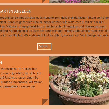
NGARTEN ANLEGEN
usgedehntes Steinbeet? Das muss nicht heißen, dass sich damit der Traum vom eig
uslöst. Denn es geht auch eine Nummer kleiner! Wie wäre es z.B. mit einem Mini-
tige Material vorausgesetzt, ist ein solcher schnell angelegt und überzeugt durch
altung. Allerdings gibt es auch ein paar wichtige Punkte zu beachten, damit sich di
lich wohlfühlen. Wir erklären Schritt für Schritt, wie sich ein Mini-Steingarten anl
MEHR...
N
r Verhältnisse im heimischen
s nun eigentlich, die sich hier
iner? Und was haben eigentlich
 Fragen eine Antwort. Wir stellen
und präsentieren sieben der