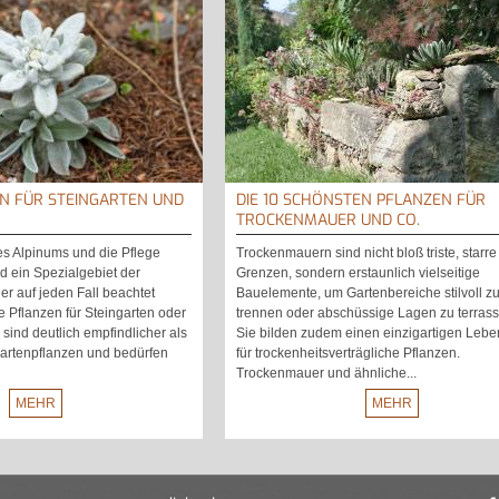
EN FÜR STEINGARTEN UND
DIE 10 SCHÖNSTEN PFLANZEN FÜR
TROCKENMAUER UND CO.
es Alpinums und die Pflege
Trockenmauern sind nicht bloß triste, starre
nd ein Spezialgebiet der
Grenzen, sondern erstaunlich vielseitige
er auf jeden Fall beachtet
Bauelemente, um Gartenbereiche stilvoll z
 Pflanzen für Steingarten oder
trennen oder abschüssige Lagen zu terrass
ind deutlich empfindlicher als
Sie bilden zudem einen einzigartigen Leb
artenpflanzen und bedürfen
für trockenheitsverträgliche Pflanzen.
Trockenmauer und ähnliche...
MEHR
MEHR