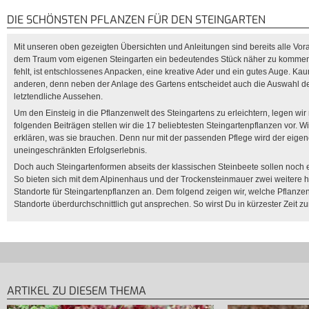
DIE SCHÖNSTEN PFLANZEN FÜR DEN STEINGARTEN
Mit unseren oben gezeigten Übersichten und Anleitungen sind bereits alle Vo
dem Traum vom eigenen Steingarten ein bedeutendes Stück näher zu kommen. 
fehlt, ist entschlossenes Anpacken, eine kreative Ader und ein gutes Auge. Ka
anderen, denn neben der Anlage des Gartens entscheidet auch die Auswahl de
letztendliche Aussehen.
Um den Einsteig in die Pflanzenwelt des Steingartens zu erleichtern, legen wir
folgenden Beiträgen stellen wir die 17 beliebtesten Steingartenpflanzen vor. W
erklären, was sie brauchen. Denn nur mit der passenden Pflege wird der eige
uneingeschränkten Erfolgserlebnis.
Doch auch Steingartenformen abseits der klassischen Steinbeete sollen noch
So bieten sich mit dem Alpinenhaus und der Trockensteinmauer zwei weitere 
Standorte für Steingartenpflanzen an. Dem folgend zeigen wir, welche Pflanz
Standorte überdurchschnittlich gut ansprechen. So wirst Du in kürzester Zeit z
ARTIKEL ZU DIESEM THEMA