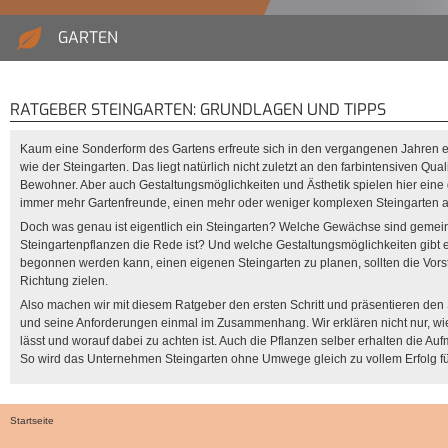
GARTEN
RATGEBER STEINGARTEN: GRUNDLAGEN UND TIPPS
Kaum eine Sonderform des Gartens erfreute sich in den vergangenen Jahren ei
wie der Steingarten. Das liegt natürlich nicht zuletzt an den farbintensiven Qual
Bewohner. Aber auch Gestaltungsmöglichkeiten und Ästhetik spielen hier ein
immer mehr Gartenfreunde, einen mehr oder weniger komplexen Steingarten 
Doch was genau ist eigentlich ein Steingarten? Welche Gewächse sind gemei
Steingartenpflanzen die Rede ist? Und welche Gestaltungsmöglichkeiten gibt e
begonnen werden kann, einen eigenen Steingarten zu planen, sollten die Vorst
Richtung zielen.
Also machen wir mit diesem Ratgeber den ersten Schritt und präsentieren den
und seine Anforderungen einmal im Zusammenhang. Wir erklären nicht nur, wie
lässt und worauf dabei zu achten ist. Auch die Pflanzen selber erhalten die Au
So wird das Unternehmen Steingarten ohne Umwege gleich zu vollem Erfolg f
Startseite
Sie sind hier