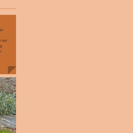
er
n wir
ig
n.