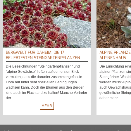
BERGWELT FÜR DAHEIM: DIE 17
ALPINE PFLANZ
BELIEBTESTEN STEINGARTENPFLANZEN
ALPINENHAUS
Die Bezeichnungen "Steingartenpflanzen" und
Die Einrichtung ein
"alpine Gewächse" ließen auf den ersten Blick
alpiner Pflanzen si
vermuten, dass die darunter zusammengefasste
Steingärtner. Was hi
Flora nur unter sehr speziellen Bedingungen
werden muss: Alpine
wachsen kann. Doch die Blumen aus den Bergen
auch Gewächshaus s
sind auch im Flachland zu halten! Manche Vertreter
gewöhnliche Steing
der...
daher mehr...
MEHR