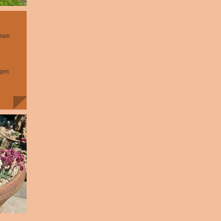
enen
e
egen