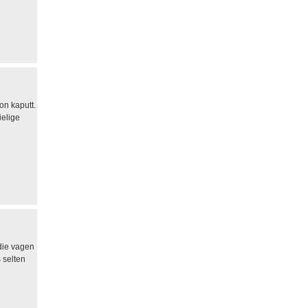
on kaputt.
ielige
die vagen
 selten