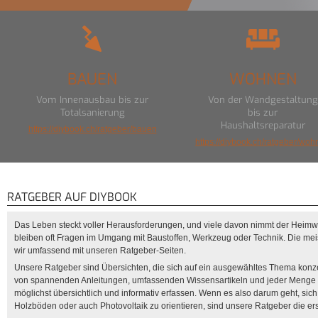
BAUEN
WOHNEN
Vom Innenausbau bis zur
Von der Wandgestaltung
Totalsanierung
bis zur
Haushaltsreparatur
https://diybook.ch/ratgeber/bauen
https://diybook.ch/ratgeber/wo
RATGEBER AUF DIYBOOK
Das Leben steckt voller Herausforderungen, und viele davon nimmt der Heim
bleiben oft Fragen im Umgang mit Baustoffen, Werkzeug oder Technik. Die me
wir umfassend mit unseren Ratgeber-Seiten.
Unsere Ratgeber sind Übersichten, die sich auf ein ausgewähltes Thema konz
von spannenden Anleitungen, umfassenden Wissensartikeln und jeder Menge
möglichst übersichtlich und informativ erfassen. Wenn es also darum geht, sich
Holzböden oder auch Photovoltaik zu orientieren, sind unsere Ratgeber die erst