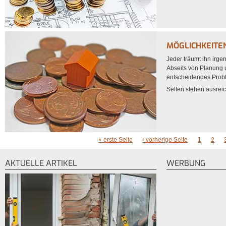
MÖGLICHKEITE
Jeder träumt ihn irg
Abseits von Planung 
entscheidendes Probl
Selten stehen ausreich
« erste Seite
‹ vorherige Seite
1
2
SEITEN
AKTUELLE ARTIKEL
WERBUNG