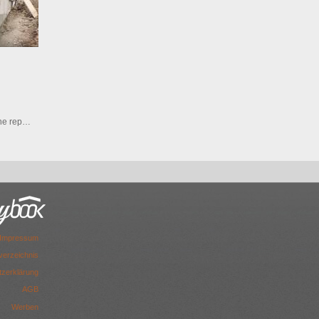
ne rep…
Impressum
dverzeichnis
zerklärung
AGB
Werben