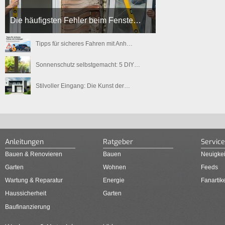
Die häufigsten Fehler beim Fenste…
Tipps für sicheres Fahren mit Anh…
Sonnenschutz selbstgemacht: 5 DIY…
Stilvoller Eingang: Die Kunst der…
Anleitungen
Ratgeber
Service
Bauen & Renovieren
Bauen
Neuigkei
Garten
Wohnen
Feeds
Wartung & Reparatur
Energie
Fanartik
Haussicherheit
Garten
Baufinanzierung