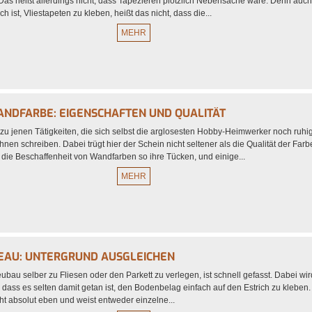
 Das heißt allerdings nicht, dass Tapezieren plötzlich Nebensache wäre. Denn auc
h ist, Vliestapeten zu kleben, heißt das nicht, dass die...
MEHR
NDFARBE: EIGENSCHAFTEN UND QUALITÄT
zu jenen Tätigkeiten, die sich selbst die arglosesten Hobby-Heimwerker noch ruhi
nen schreiben. Dabei trügt hier der Schein nicht seltener als die Qualität der Farb
 die Beschaffenheit von Wandfarben so ihre Tücken, und einige...
MEHR
VEAU: UNTERGRUND AUSGLEICHEN
ubau selber zu Fliesen oder den Parkett zu verlegen, ist schnell gefasst. Dabei wi
, dass es selten damit getan ist, den Bodenbelag einfach auf den Estrich zu kleben.
cht absolut eben und weist entweder einzelne...