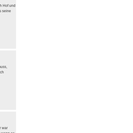
ch Hof und
s seine
muss,
och
r war