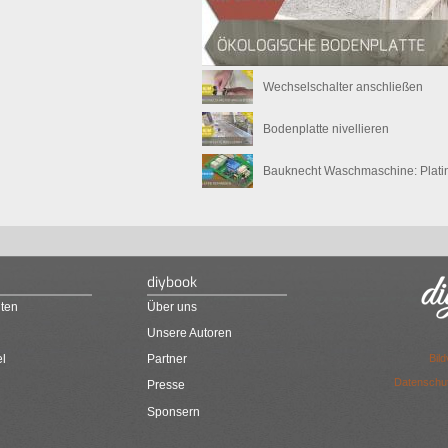
Wechselschalter anschließen
Bodenplatte nivellieren
Bauknecht Waschmaschine: Plati
diybook
ten
Über uns
Unsere Autoren
Bil
el
Partner
Datenschut
Presse
Sponsern