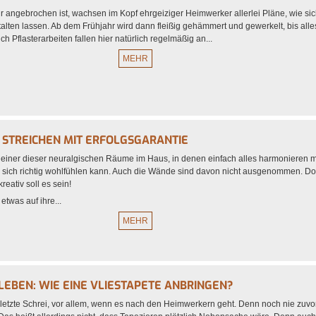
 angebrochen ist, wachsen im Kopf ehrgeiziger Heimwerker allerlei Pläne, wie si
alten lassen. Ab dem Frühjahr wird dann fleißig gehämmert und gewerkelt, bis alle
h Pflasterarbeiten fallen hier natürlich regelmäßig an...
MEHR
 STREICHEN MIT ERFOLGSGARANTIE
 einer dieser neuralgischen Räume im Haus, in denen einfach alles harmonieren 
sich richtig wohlfühlen kann. Auch die Wände sind davon nicht ausgenommen. D
kreativ soll es sein!
etwas auf ihre...
MEHR
LEBEN: WIE EINE VLIESTAPETE ANBRINGEN?
 letzte Schrei, vor allem, wenn es nach den Heimwerkern geht. Denn noch nie zuvo