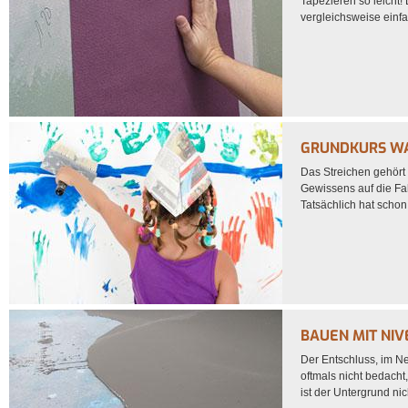
Tapezieren so leicht!
vergleichsweise einfac
GRUNDKURS WA
Das Streichen gehört 
Gewissens auf die Fah
Tatsächlich hat schon
BAUEN MIT NI
Der Entschluss, im Ne
oftmals nicht bedacht
ist der Untergrund ni