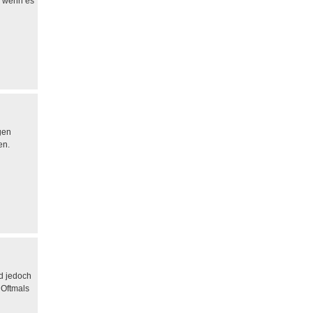
h wenn es
gen
en.
rd jedoch
 Oftmals