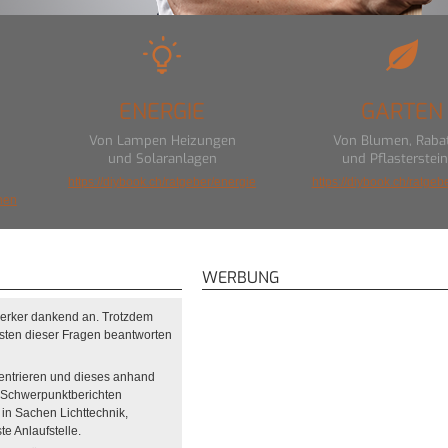
ENERGIE
GARTEN
Von Lampen Heizungen
Von Blumen, Raba
und Solaranlagen
und Pflasterstei
https://diybook.ch/ratgeber/energie
https://diybook.ch/ratgeb
hnen
WERBUNG
werker dankend an. Trotzdem
isten dieser Fragen beantworten
entrieren und dieses anhand
 Schwerpunktberichten
 in Sachen Lichttechnik,
e Anlaufstelle.