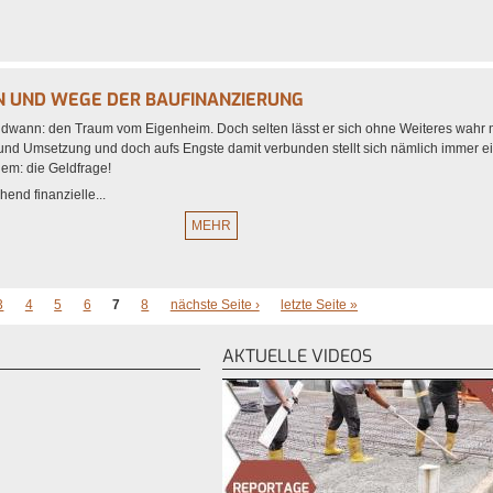
N UND WEGE DER BAUFINANZIERUNG
endwann: den Traum vom Eigenheim. Doch selten lässt er sich ohne Weiteres wahr
und Umsetzung und doch aufs Engste damit verbunden stellt sich nämlich immer e
em: die Geldfrage!
end finanzielle...
MEHR
3
4
5
6
7
8
nächste Seite ›
letzte Seite »
AKTUELLE VIDEOS