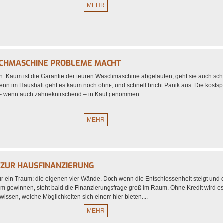
MEHR
CHMASCHINE PROBLEME MACHT
on: Kaum ist die Garantie der teuren Waschmaschine abgelaufen, geht sie auch sch
nn im Haushalt geht es kaum noch ohne, und schnell bricht Panik aus. Die kostsp
 – wenn auch zähneknirschend – in Kauf genommen.
MEHR
N ZUR HAUSFINANZIERUNG
ur ein Traum: die eigenen vier Wände. Doch wenn die Entschlossenheit steigt und 
m gewinnen, steht bald die Finanzierungsfrage groß im Raum. Ohne Kredit wird es
 wissen, welche Möglichkeiten sich einem hier bieten....
MEHR