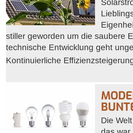
Solarst
Liebling
Eigenhei
stiller geworden um die saubere 
technische Entwicklung geht unge
Kontinuierliche Effizienzsteigerung
MODER
BUNT
Die Welt
das war 