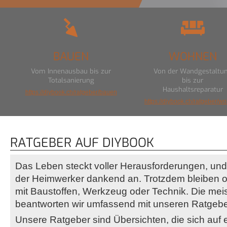
BAUEN
WOHNEN
Vom Innenausbau bis zur
Von der Wandgestaltu
Totalsanierung
bis zur
Haushaltsreparatur
https://diybook.ch/ratgeber/bauen
https://diybook.ch/ratgeber/w
RATGEBER AUF DIYBOOK
Das Leben steckt voller Herausforderungen, und
der Heimwerker dankend an. Trotzdem bleiben 
mit Baustoffen, Werkzeug oder Technik. Die mei
beantworten wir umfassend mit unseren Ratgebe
Unsere Ratgeber sind Übersichten, die sich auf