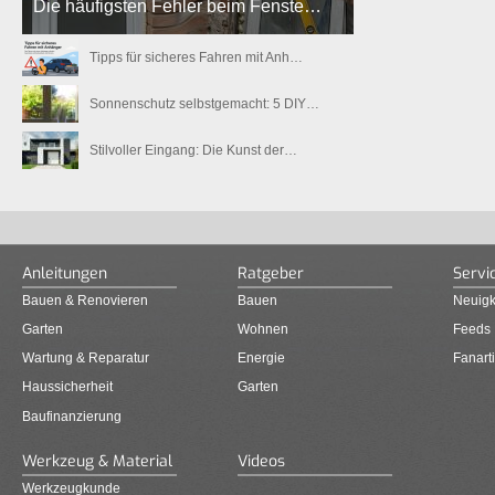
Die häufigsten Fehler beim Fenste…
Tipps für sicheres Fahren mit Anh…
Sonnenschutz selbstgemacht: 5 DIY…
Stilvoller Eingang: Die Kunst der…
Anleitungen
Ratgeber
Servi
Bauen & Renovieren
Bauen
Neuigk
Garten
Wohnen
Feeds
Wartung & Reparatur
Energie
Fanarti
Haussicherheit
Garten
Baufinanzierung
Werkzeug & Material
Videos
Werkzeugkunde