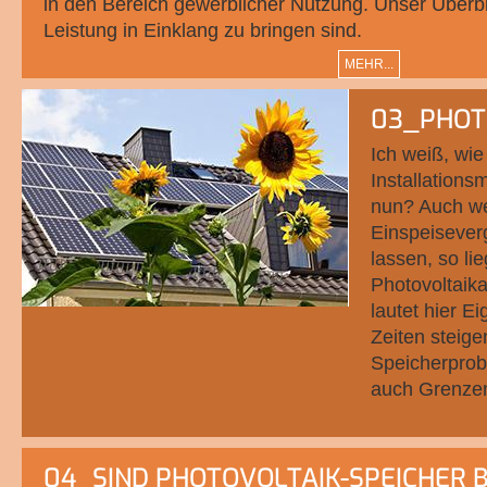
in den Bereich gewerblicher Nutzung. Unser Überbli
Leistung in Einklang zu bringen sind.
MEHR...
03_PHOT
Ich weiß, wie
Installations
nun? Auch we
Einspeisever
lassen, so li
Photovoltaik
lautet hier E
Zeiten steig
Speicherpro
auch Grenzen
04_SIND PHOTOVOLTAIK-SPEICHER 