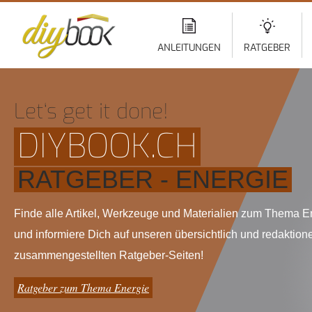
Di
z
In
ANLEITUNGEN
RATGEBER
Let‘s get it done!
DIYBOOK.CH
RATGEBER - ENERGIE
Finde alle Artikel, Werkzeuge und Materialien zum Thema E
und informiere Dich auf unseren übersichtlich und redaktione
zusammengestellten Ratgeber-Seiten!
Ratgeber zum Thema Energie