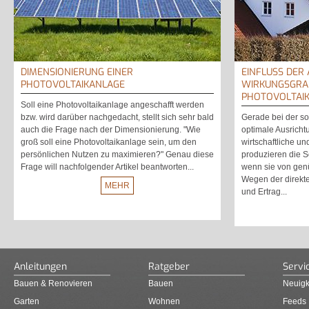
DIMENSIONIERUNG EINER
EINFLUSS DER
PHOTOVOLTAIKANLAGE
WIRKUNGSGRA
PHOTOVOLTAI
Soll eine Photovoltaikanlage angeschafft werden
bzw. wird darüber nachgedacht, stellt sich sehr bald
Gerade bei der so
auch die Frage nach der Dimensionierung. "Wie
optimale Ausrichtu
groß soll eine Photovoltaikanlage sein, um den
wirtschaftliche un
persönlichen Nutzen zu maximieren?" Genau diese
produzieren die 
Frage will nachfolgender Artikel beantworten...
wenn sie von genü
Wegen der direkt
MEHR
und Ertrag...
Anleitungen
Ratgeber
Servi
Bauen & Renovieren
Bauen
Neuigk
Garten
Wohnen
Feeds