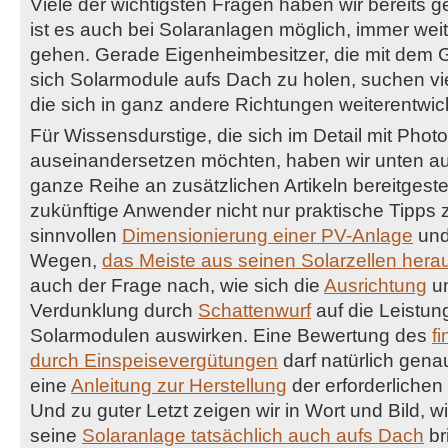
Viele der wichtigsten Fragen haben wir bereits ge
ist es auch bei Solaranlagen möglich, immer weite
gehen. Gerade Eigenheimbesitzer, die mit dem 
sich Solarmodule aufs Dach zu holen, suchen vie
die sich in ganz andere Richtungen weiterentwic
Für Wissensdurstige, die sich im Detail mit Phot
auseinandersetzen möchten, haben wir unten auf
ganze Reihe an zusätzlichen Artikeln bereitgest
zukünftige Anwender nicht nur praktische Tipps z
sinnvollen
Dimensionierung einer PV-Anlage
und
Wegen,
das Meiste aus seinen Solarzellen her
auch der Frage nach, wie sich die
Ausrichtung
un
Verdunklung durch
Schattenwurf
auf die Leistun
Solarmodulen auswirken. Eine Bewertung des
f
durch Einspeisevergütungen
darf natürlich gena
eine
Anleitung zur Herstellung
der erforderlichen 
Und zu guter Letzt zeigen wir in Wort und Bild, 
seine
Solaranlage tatsächlich auch aufs Dach
br