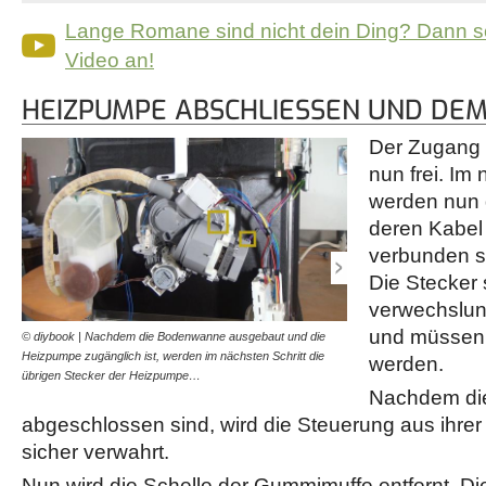
Lange Romane sind nicht dein Ding? Dann s
Video an!
HEIZPUMPE ABSCHLIESSEN UND DEM
Der Zugang 
nun frei. Im 
werden nun 
deren Kabel
verbunden s
Die Stecker 
verwechslun
und müssen 
© diybook | Nachdem die Bodenwanne ausgebaut und die
© diybook | Zuerst wird de
Heizpumpe zugänglich ist, werden im nächsten Schritt die
durch Lösen des Hakens 
werden.
übrigen Stecker der Heizpumpe…
Stecker mit den grauen…
Nachdem die
abgeschlossen sind, wird die Steuerung aus ihrer
sicher verwahrt.
Nun wird die Schelle der Gummimuffe entfernt. Die