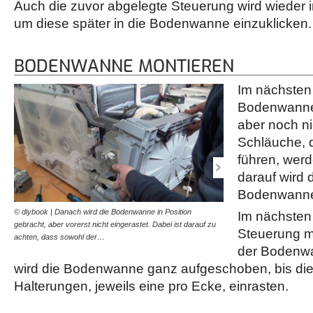
Auch die zuvor abgelegte Steuerung wird wieder i
um diese später in die Bodenwanne einzuklicken.
BODENWANNE MONTIEREN
Im nächsten 
Bodenwanne 
aber noch nic
Schläuche, d
führen, werd
darauf wird
Bodenwanne 
© diybook | Danach wird die Bodenwanne in Position
© diybook | Anschließend
Im nächsten 
gebracht, aber vorerst nicht eingerastet. Dabei ist darauf zu
Bodenwanne wieder einges
Steuerung mi
achten, dass sowohl der…
Montageposition gut sitze
der Bodenwa
wird die Bodenwanne ganz aufgeschoben, bis dies
Halterungen, jeweils eine pro Ecke, einrasten.