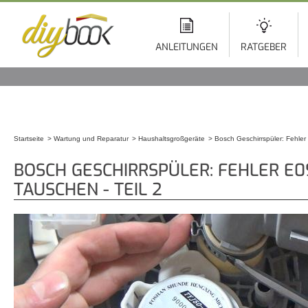
Di
z
In
ANLEITUNGEN
RATGEBER
Startseite
Wartung und Reparatur
Haushaltsgroßgeräte
Bosch Geschirrspüler: Fehler
Sie sind hier
BOSCH GESCHIRRSPÜLER: FEHLER E0
TAUSCHEN - TEIL 2