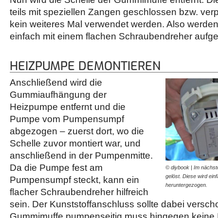
teils mit speziellen Zangen geschlossen bzw. ve
kein weiteres Mal verwendet werden. Also werden
einfach mit einem flachen Schraubendreher aufg
HEIZPUMPE DEMONTIEREN
Anschließend wird die
Gummiaufhängung der
Heizpumpe entfernt und die
Pumpe vom Pumpensumpf
abgezogen – zuerst dort, wo die
Schelle zuvor montiert war, und
anschließend in der Pumpenmitte.
Da die Pumpe fest am
© diybook | Im nächst
gelöst. Diese wird ei
Pumpensumpf steckt, kann ein
heruntergezogen.
flacher Schraubendreher hilfreich
sein. Der Kunststoffanschluss sollte dabei verscho
Gummimuffe pumpenseitig muss hingegen keine