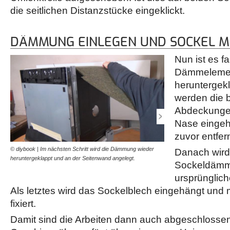
die seitlichen Distanzstücke eingeklickt.
DÄMMUNG EINLEGEN UND SOCKEL M
Nun ist es f
Dämmelemen
heruntergekl
werden die b
Abdeckungen
Nase eingeh
zuvor entfer
© diybook | Im nächsten Schritt wird die Dämmung wieder
© diybook | Zu den letzten
Danach wird
heruntergeklappt und an der Seitenwand angelegt.
vorderen Sockeldämmung. 
Sockeldämmu
und erst mit dem…
ursprünglich
Als letztes wird das Sockelblech eingehängt und
fixiert.
Damit sind die Arbeiten dann auch abgeschlossen