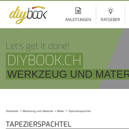
Di
z
In
ANLEITUNGEN
RATGEBER
Let‘s get it done!
DIYBOOK.CH
WERKZEUG UND MATER
Startseite
Werkzeug und Material
Maler
Tapezierspachtel
Sie sind hier
TAPEZIERSPACHTEL