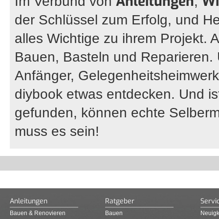
Anleitungen
Wi
Im Verbund von
,
der Schlüssel zum Erfolg, und He
alles Wichtige zu ihrem Projekt. 
Bauen, Basteln und Reparieren.
Anfänger, Gelegenheitsheimwerke
diybook etwas entdecken. Und ist 
gefunden, können echte Selberma
muss es sein!
Anleitungen
Ratgeber
Servi
Bauen & Renovieren
Bauen
Neuigk