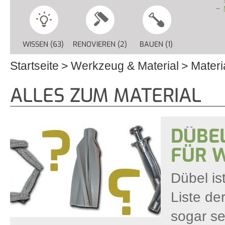
WISSEN (63)
APPLY WISSEN FILTER
RENOVIEREN (2)
APPLY RENOVIEREN FILTER
BAUEN (1)
APPLY BAUEN F
Startseite
Werkzeug & Material
Materi
Sie sind hier
ALLES ZUM MATERIAL
DÜBE
FÜR 
Dübel is
Liste de
sogar se