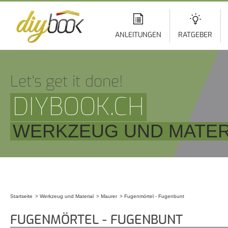
Di
z
In
ANLEITUNGEN
RATGEBER
Let‘s get it done!
DIYBOOK.CH
WERKZEUG UND MATER
Startseite
Werkzeug und Material
Maurer
Fugenmörtel - Fugenbunt
Sie sind hier
FUGENMÖRTEL - FUGENBUNT