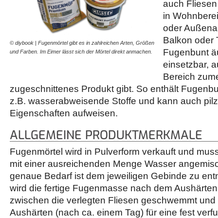
auch Fliesen 
in Wohnbere
oder Außena
Balkon oder 
© diybook | Fugenmörtel gibt es in zahlreichen Arten, Größen
Fugenbunt äu
und Farben. Im Eimer lässt sich der Mörtel direkt anmachen.
einsetzbar, 
Bereich zume
zugeschnittenes Produkt gibt. So enthält Fugenb
z.B. wasserabweisende Stoffe und kann auch p
Eigenschaften aufweisen.
ALLGEMEINE PRODUKTMERKMALE
Fugenmörtel wird in Pulverform verkauft und mu
mit einer ausreichenden Menge Wasser angemisc
genaue Bedarf ist dem jeweiligen Gebinde zu ent
wird die fertige Fugenmasse nach dem Aushärten
zwischen die verlegten Fliesen geschwemmt und
Aushärten (nach ca. einem Tag) für eine fest verfug