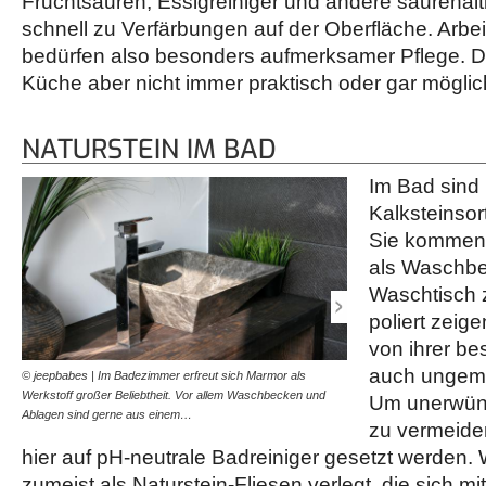
Fruchtsäuren, Essigreiniger und andere säurehal
schnell zu Verfärbungen auf der Oberfläche. Arbe
bedürfen also besonders aufmerksamer Pflege. Die
Küche aber nicht immer praktisch oder gar möglic
NATURSTEIN IM BAD
Im Bad sind
Kalksteinsor
Sie kommen 
als Waschbe
Waschtisch z
poliert zeige
von ihrer be
auch ungemei
© jeepbabes | Im Badezimmer erfreut sich Marmor als
© natursteine.at | Gelege
Werkstoff großer Beliebtheit. Vor allem Waschbecken und
Badausstattungen aus Marm
Um unerwün
Ablagen sind gerne aus einem…
rosa Kristallmarmor. Im…
zu vermeiden
hier auf pH-neutrale Badreiniger gesetzt werden
zumeist als Naturstein-Fliesen verlegt, die sich mi