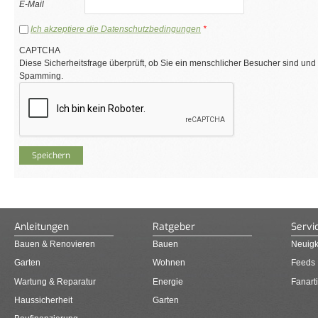
E-Mail
Ich akzeptiere die Datenschutzbedingungen
*
CAPTCHA
Diese Sicherheitsfrage überprüft, ob Sie ein menschlicher Besucher sind und
Spamming.
Anleitungen
Ratgeber
Servi
Bauen & Renovieren
Bauen
Neuigk
Garten
Wohnen
Feeds
Wartung & Reparatur
Energie
Fanarti
Haussicherheit
Garten