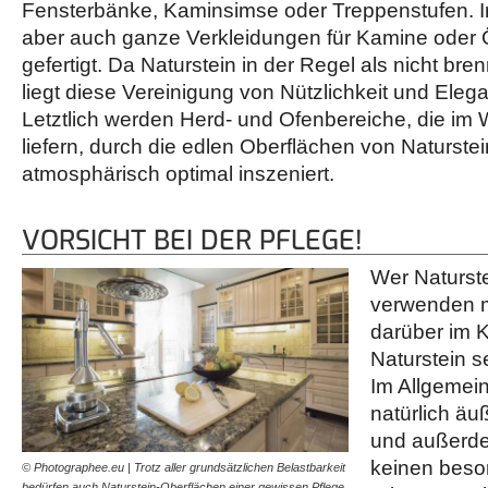
Fensterbänke, Kaminsimse oder Treppenstufen. 
aber auch ganze Verkleidungen für Kamine oder 
gefertigt. Da Naturstein in der Regel als nicht brennb
liegt diese Vereinigung von Nützlichkeit und Eleg
Letztlich werden Herd- und Ofenbereiche, die im
liefern, durch die edlen Oberflächen von Naturste
atmosphärisch optimal inszeniert.
VORSICHT BEI DER PFLEGE!
Wer Naturst
verwenden m
darüber im K
Naturstein 
Im Allgemein
natürlich äu
und außerd
keinen bes
© Photographee.eu | Trotz aller grundsätzlichen Belastbarkeit
bedürfen auch Naturstein-Oberflächen einer gewissen Pflege.