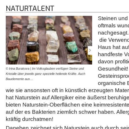
NATURTALENT
Steinen und 
oftmals wun
nachgesagt. 
die Verwend
Haus hat auf
handfeste Vo
davon profiti
Gesundheit!
© Irina Burakova | Im Volksglauben verfügen Steine und
© Rupert | Wie dieser Mar
Kristalle über jeweils ganz spezielle heilende Kräfte. Auch
Steinbruch können Naturst
Gesteinsprod
Bauelemente aus…
ausgeliefert werden,…
organische E
wie sie ansonsten oft in künstlich erzeugten Materi
hat Naturstein auf Allergiker eine äußerst beruh
bieten Naturstein-Oberflächen eine keimresiste
auf der es Bakterien ziemlich schwer haben. Aller
kräftig durchatmen!
Daneben zeichnet sich Naturstein auch durch sei