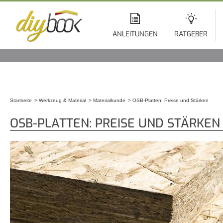
Di
z
In
ANLEITUNGEN
RATGEBER
Startseite
Werkzeug & Material
Materialkunde
OSB-Platten: Preise und Stärken
Sie sind hier
OSB-PLATTEN: PREISE UND STÄRKEN