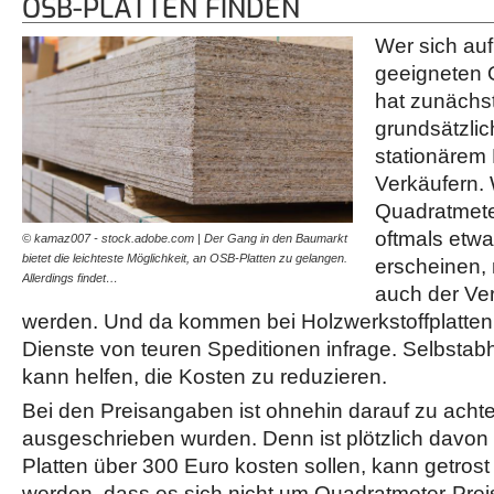
OSB-PLATTEN FINDEN
Wer sich au
geeigneten 
hat zunächst
grundsätzli
stationärem
Verkäufern.
Quadratmete
oftmals etwa
© kamaz007 - stock.adobe.com | Der Gang in den Baumarkt
bietet die leichteste Möglichkeit, an OSB-Platten zu gelangen.
erscheinen,
Allerdings findet…
auch der Ve
werden. Und da kommen bei Holzwerkstoffplatten e
Dienste von teuren Speditionen infrage. Selbsta
kann helfen, die Kosten zu reduzieren.
Bei den Preisangaben ist ohnehin darauf zu achte
ausgeschrieben wurden. Denn ist plötzlich davon
Platten über 300 Euro kosten sollen, kann getro
werden, dass es sich nicht um Quadratmeter-Prei