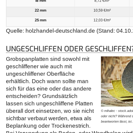
18 mm
8,72 €/m²
22 mm
10,59 €/m²
25 mm
12,03 €/m²
Quelle: holzhandel-deutschland.de (Stand: 04.10
UNGESCHLIFFEN ODER GESCHLIFFEN
Grobspanplatten sind sowohl mit
geschliffener wie auch mit
ungeschliffener Oberfläche
erhältlich. Doch wann sollte man
sich für das eine oder das andere
entscheiden? Grundsätzlich
lassen sich ungeschliffene Platten
überall dort einsetzen, wo sie nicht
© mihalec - stock.ado
oder nicht? Während s
sichtbar verbaut werden, etwa als
beantworten lässt, is
Beplankung oder Trockenestrich.