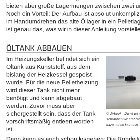
bieten aber große Lagermengen zwischen zwei u
Noch ein Vorteil: Der Aufbau ist absolut unkomplizi
im Handumdrehen das alte Öllager in ein Pelletl
ist genau das, was wir in dieser Anleitung vorstell
ÖLTANK ABBAUEN
Im Heizungskeller befindet sich ein
Öltank aus Kunststoff, aus dem
bislang der Heizkessel gespeist
wurde. Für die neue Pelletheizung
wird dieser Tank nicht mehr
benötigt und kann abgebaut
werden. Zuvor muss aber
sichergestellt sein, dass der Tank
© diybook | Damit wir
schrauben wir erst di
vorschriftsmäßig entleert worden
dazu schon leer sein.
ist.
Dann kann es auch schon losgehen: Die Rohrlei