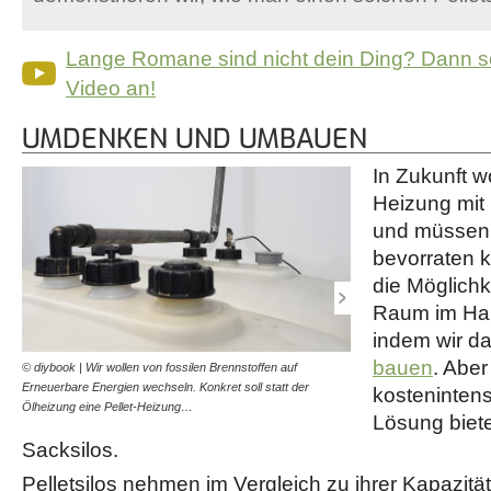
Lange Romane sind nicht dein Ding? Dann s
Video an!
UMDENKEN UND UMBAUEN
In Zukunft w
Heizung mit 
und müssen d
bevorraten 
die Möglichk
Raum im Ha
indem wir d
bauen
. Aber
© diybook | Wir wollen von fossilen Brennstoffen auf
© diybook | Ein Sacksilo fü
Erneuerbare Energien wechseln. Konkret soll statt der
nicht ein ganzer Raum komp
kostenintens
Ölheizung eine Pellet-Heizung…
werden muss.…
Lösung biet
Sacksilos.
Pelletsilos nehmen im Vergleich zu ihrer Kapazität