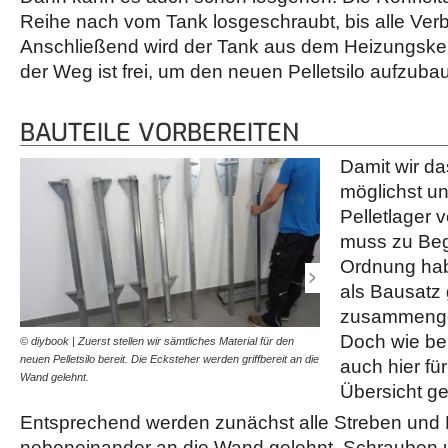
Reihe nach vom Tank losgeschraubt, bis alle Verb
Anschließend wird der Tank aus dem Heizungskell
der Weg ist frei, um den neuen Pelletsilo aufzuba
BAUTEILE VORBEREITEN
Damit wir da
möglichst un
Pelletlager
muss zu Beg
Ordnung habe
als Bausatz 
zusammenge
Doch wie bei
© diybook | Zuerst stellen wir sämtliches Material für den
© diybook | Die Schraube
neuen Pelletsilo bereit. Die Ecksteher werden griffbereit an die
belassen wir kompakt, abe
auch hier fü
Wand gelehnt.
Lieferkarton. So kann nic
Übersicht ge
Entsprechend werden zunächst alle Streben und 
nebeneinander an die Wand gelehnt. Schrauben u