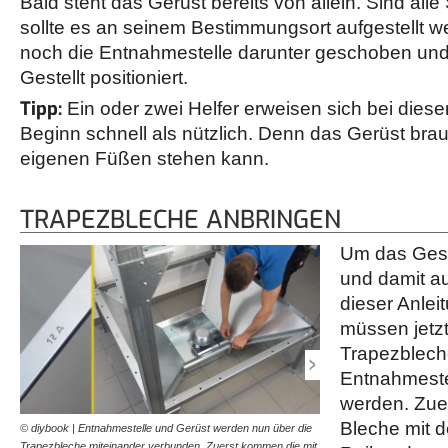
Bald steht das Gerüst bereits von allein. Sind all
sollte es an seinem Bestimmungsort aufgestellt we
noch die Entnahmestelle darunter geschoben und 
Gestellt positioniert.
Tipp:
Ein oder zwei Helfer erweisen sich bei dies
Beginn schnell als nützlich. Denn das Gerüst brau
eigenen Füßen stehen kann.
TRAPEZBLECHE ANBRINGEN
Um das Geste
und damit au
dieser Anlei
müssen jetzt
Trapezblech
Entnahmeste
werden. Zue
Bleche mit d
© diybook | Entnahmestelle und Gerüst werden nun über die
© diybook | Als nächstes
Trapezbleche miteinander verbunden. Zuerst kommen die mit
gekennzeichneten Trapezb