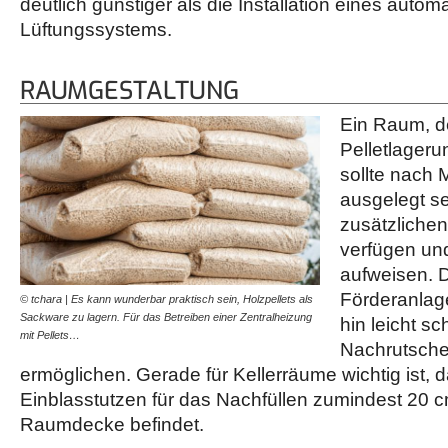
deutlich günstiger als die Installation eines autom
Lüftungssystems.
RAUMGESTALTUNG
Ein Raum, de
Pelletlageru
sollte nach 
ausgelegt se
zusätzliche
verfügen un
aufweisen. D
Förderanlag
© tchara | Es kann wunderbar praktisch sein, Holzpellets als
Sackware zu lagern. Für das Betreiben einer Zentralheizung
hin leicht sc
mit Pellets…
Nachrutschen
ermöglichen. Gerade für Kellerräume wichtig ist, d
Einblasstutzen für das Nachfüllen zumindest 20 c
Raumdecke befindet.