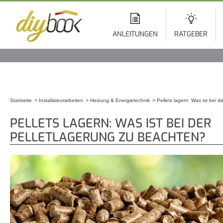
Di
z
In
ANLEITUNGEN
RATGEBER
Startseite
Installateurarbeiten
Heizung & Energietechnik
Pellets lagern: Was ist bei 
Sie sind hier
PELLETS LAGERN: WAS IST BEI DER
PELLETLAGERUNG ZU BEACHTEN?