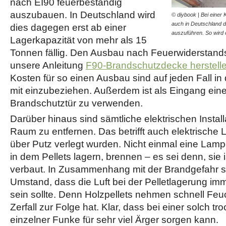
nach EI90 feuerbeständig
auszubauen. In Deutschland wird
© diybook | Bei einer
auch in Deutschland d
dies dagegen erst ab einer
auszuführen. So wird
Lagerkapazität von mehr als 15
Tonnen fällig. Den Ausbau nach Feuerwiderstand
unsere Anleitung
F90-Brandschutzdecke herstell
Kosten für so einen Ausbau sind auf jeden Fall in 
mit einzubeziehen. Außerdem ist als Eingang ein
Brandschutztür zu verwenden.
Darüber hinaus sind sämtliche elektrischen Insta
Raum zu entfernen. Das betrifft auch elektrische 
über Putz verlegt wurden. Nicht einmal eine Lam
in dem Pellets lagern, brennen – es sei denn, sie 
verbaut. In Zusammenhang mit der Brandgefahr s
Umstand, dass die Luft bei der Pelletlagerung im
sein sollte. Denn Holzpellets nehmen schnell Feuc
Zerfall zur Folge hat. Klar, dass bei einer solch t
einzelner Funke für sehr viel Ärger sorgen kann.