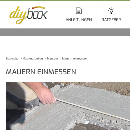
Di
z
In
ANLEITUNGEN
RATGEBER
Startseite
Maurerarbeiten
Maurern
Mauern einmessen
Sie sind hier
MAUERN EINMESSEN