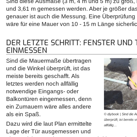
Sind diese Ausmaße (3 m, 4 m und 5 m) zu groß,
und 3,61 m gemessen werden. Aber je größer das
genauer ist auch die Messung. Eine Überprüfung 
wäre für eine Mauer von 10 - 15 m Länge sicherlic
DER LETZTE SCHRITT: FENSTER UND
EINMESSEN
Sind die Mauermaße übertragen
und die Winkel überprüft, ist das
meiste bereits geschafft. Als
letztes werden noch allfällig
notwendige Eingangs- oder
Balkontüren eingemessen, denn
ein Zumauern wäre alles andere
als ein Spaß.
© diybook | Sind die 
überprüft, ist bereits 
Dazu wird die laut Plan ermittelte
allfällig…
Lage der Tür ausgemessen und