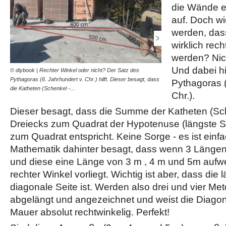
die Wände e
auf. Doch wi
werden, das
wirklich rech
werden? Nich
Und dabei hi
© diybook | Rechter Winkel oder nicht? Der Satz des
© diybook | Darf&#039;s e
Pythagoras (6. Jahrhundert v. Chr.) hilft. Dieser besagt, dass
gilt hierbei natürlich nich
Pythagoras (
die Katheten (Schenkel -…
groß, so können…
Chr.).
Dieser besagt, dass die Summe der Katheten (Sch
Dreiecks zum Quadrat der Hypotenuse (längste Se
zum Quadrat entspricht. Keine Sorge - es ist einfac
Mathematik dahinter besagt, dass wenn 3 Läng
und diese eine Länge von 3 m , 4 m und 5m aufwe
rechter Winkel vorliegt. Wichtig ist aber, dass die
diagonale Seite ist. Werden also drei und vier Me
abgelängt und angezeichnet und weist die Diagona
Mauer absolut rechtwinkelig. Perfekt!