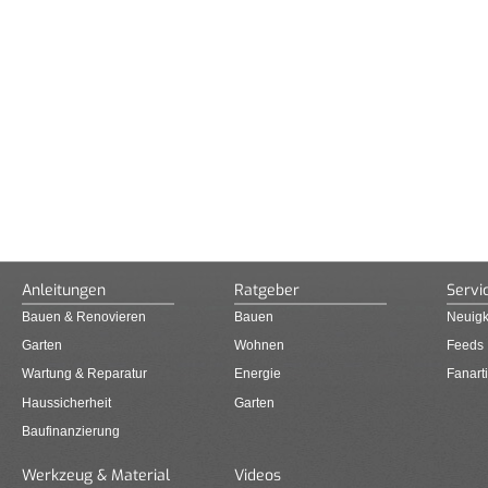
Anleitungen
Ratgeber
Servi
Bauen & Renovieren
Bauen
Neuigk
Garten
Wohnen
Feeds
Wartung & Reparatur
Energie
Fanarti
Haussicherheit
Garten
Baufinanzierung
Werkzeug & Material
Videos