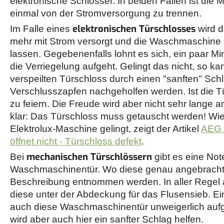
elektronische Schlösser. In beiden Fällen ist die M
einmal von der Stromversorgung zu trennen.
elektronischen Türschlosses
Im Falle eines
wird d
mehr mit Strom versorgt und die Waschmaschine 
lassen. Gegebenenfalls lohnt es sich, ein paar Mi
die Verriegelung aufgeht. Gelingt das nicht, so ka
verspeilten Türschloss durch einen "sanften" Sch
Verschlusszapfen nachgeholfen werden. Ist die Tü
zu feiern. Die Freude wird aber nicht sehr lange a
klar: Das Türschloss muss getauscht werden! Wie 
Elektrolux-Maschine gelingt, zeigt der Artikel
AEG 
öffnet nicht - Türschloss defekt
.
mechanischen Türschlössern
Bei
gibt es eine Not
Waschmaschinentür. Wo diese genau angebracht i
Beschreibung entnommen werden. In aller Regel a
diese unter der Abdeckung für das Flusensieb. Ei
auch diese Waschmaschinentür unweigerlich aufge
wird aber auch hier ein sanfter Schlag helfen.