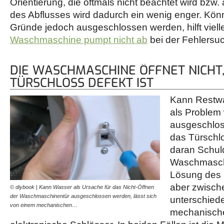
Orientierung, die oftmals nicht beachtet wird bzw.
des Abflusses wird dadurch ein wenig enger. Kön
Gründe jedoch ausgeschlossen werden, hilft vielle
Waschmaschine pumpt nicht ab
bei der Fehlersuc
DIE WASCHMASCHINE ÖFFNET NICHT,
TÜRSCHLOSS DEFEKT IST
Kann Restwa
als Problem
ausgeschlos
das Türschlo
daran Schuld
Waschmaschi
Lösung des 
aber zwisc
© diybook | Kann Wasser als Ursache für das Nicht-Öffnen
der Waschmaschinentür ausgeschlossen werden, lässt sich
unterschiede
von einem mechanischen…
mechanisch