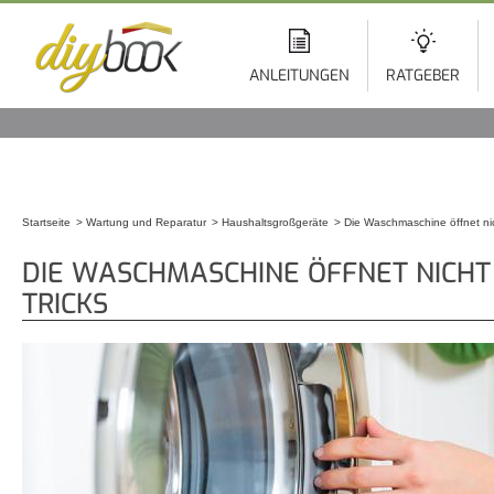
Di
z
In
ANLEITUNGEN
RATGEBER
Startseite
Wartung und Reparatur
Haushaltsgroßgeräte
Die Waschmaschine öffnet nic
Sie sind hier
DIE WASCHMASCHINE ÖFFNET NICHT 
TRICKS