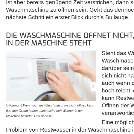
Ist aber bereits genügend Zeit verstrichen, dann so
Waschmaschine zu öffnen sein. Geht das dennoch 
nächste Schritt ein erster Blick durch's Bullauge.
DIE WASCHMASCHINE ÖFFNET NICHT
IN DER MASCHINE STEHT
Steht das Wa
Waschmaschi
darüber sei
sich nicht h
auch wenn d
hoch reicht,
kann Restwas
Öffnen der 
© Kzenon | Wenn sich die Waschmaschine nicht öffnet, kann
© diybook | Besteht der F
das den Grund haben, dass sich noch Wasser in der
Wasser nicht abgepumpt 
verantwortli
Maschine befindet. Und dann ist…
abgelassen werden. Nah
Eine möglic
Problem von Restwasser in der Waschmaschine is