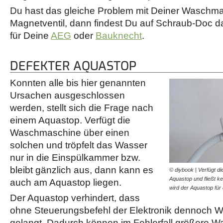
Du hast das gleiche Problem mit Deiner Waschma
Magnetventil, dann findest Du auf Schraub-Doc d
für Deine
AEG
oder
Bauknecht
.
DEFEKTER AQUASTOP
Konnten alle bis hier genannten
Ursachen ausgeschlossen
werden, stellt sich die Frage nach
einem Aquastop. Verfügt die
Waschmaschine über einen
solchen und tröpfelt das Wasser
nur in die Einspülkammer bzw.
bleibt gänzlich aus, dann kann es
© diybook | Verfügt d
Aquastop und fließt k
auch am Aquastop liegen.
wird der Aquastop fü
Der Aquastop verhindert, dass
ohne Steuerungsbefehl der Elektronik dennoch W
gelangt. Dadurch können im Fehlerfall größere 