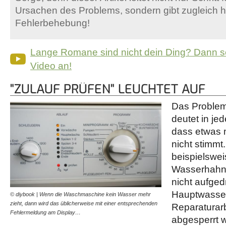
Ursachen des Problems, sondern gibt zugleich hi
Fehlerbehebung!
Lange Romane sind nicht dein Ding? Dann s
Video an!
"ZULAUF PRÜFEN" LEUCHTET AUF
Das Problem
deutet in jed
dass etwas 
nicht stimmt
beispielswei
Wasserhahn n
nicht aufged
Hauptwasse
© diybook | Wenn die Waschmaschine kein Wasser mehr
zieht, dann wird das üblicherweise mit einer entsprechenden
Reparaturarb
Fehlermeldung am Display…
abgesperrt w