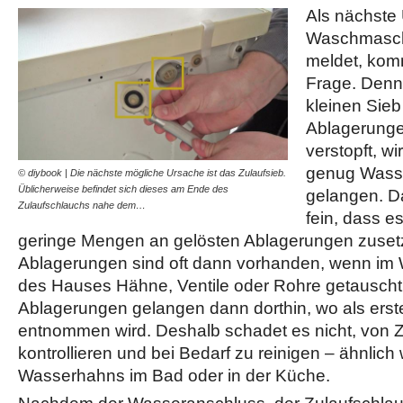
Als nächste
Waschmaschi
meldet, komm
Frage. Denn
kleinen Sie
Ablagerungen
verstopft, wi
genug Wasse
© diybook | Die nächste mögliche Ursache ist das Zulaufsieb.
Üblicherweise befindet sich dieses am Ende des
gelangen. Da
Zulaufschlauchs nahe dem…
fein, dass e
geringe Mengen an gelösten Ablagerungen zuset
Ablagerungen sind oft dann vorhanden, wenn im
des Hauses Hähne, Ventile oder Rohre getauscht
Ablagerungen gelangen dann dorthin, wo als ers
entnommen wird. Deshalb schadet es nicht, von Ze
kontrollieren und bei Bedarf zu reinigen – ähnlich
Wasserhahns im Bad oder in der Küche.