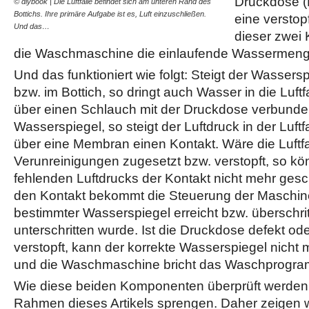
Druckdose (
© diybook | Die Luftfalle befindet sich am unteren Rand des
© diybook | Ist die Luftfall
Bottichs. Ihre primäre Aufgabe ist es, Luft einzuschließen.
ein Defekt der Druckdose 
eine verstopft
Und das…
gewissen…
dieser zwei
die Waschmaschine die einlaufende Wassermeng
Und das funktioniert wie folgt: Steigt der Wassers
bzw. im Bottich, so dringt auch Wasser in die Luftfal
über einen Schlauch mit der Druckdose verbunden
Wasserspiegel, so steigt der Luftdruck in der Luftf
über eine Membran einen Kontakt. Wäre die Luftfa
Verunreinigungen zugesetzt bzw. verstopft, so kö
fehlenden Luftdrucks der Kontakt nicht mehr gesc
den Kontakt bekommt die Steuerung der Maschine 
bestimmter Wasserspiegel erreicht bzw. überschri
unterschritten wurde. Ist die Druckdose defekt oder
verstopft, kann der korrekte Wasserspiegel nicht 
und die Waschmaschine bricht das Waschprogr
Wie diese beiden Komponenten überprüft werden,
Rahmen dieses Artikels sprengen. Daher zeigen w