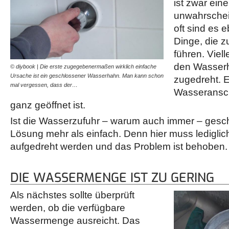
ist zwar ein
unwahrschei
oft sind es 
Dinge, die 
führen. Viell
den Wasserh
© diybook | Die erste zugegebenermaßen wirklich einfache
Ursache ist ein geschlossener Wasserhahn. Man kann schon
zugedreht. E
mal vergessen, dass der…
Wasseranschl
ganz geöffnet ist.
Ist die Wasserzufuhr – warum auch immer – gesch
Lösung mehr als einfach. Denn hier muss ledigli
aufgedreht werden und das Problem ist behoben.
DIE WASSERMENGE IST ZU GERING
Als nächstes sollte überprüft
werden, ob die verfügbare
Wassermenge ausreicht. Das