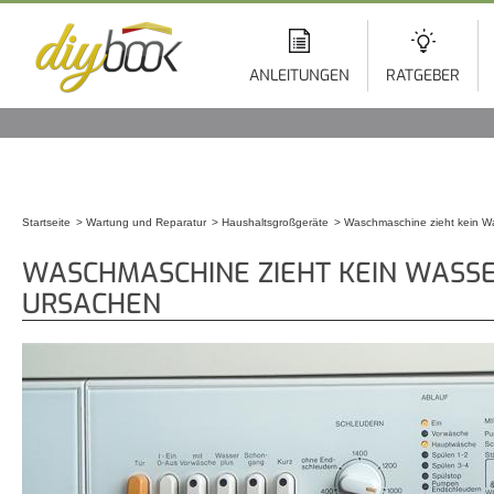
Di
z
In
ANLEITUNGEN
RATGEBER
Startseite
Wartung und Reparatur
Haushaltsgroßgeräte
Waschmaschine zieht kein W
Sie sind hier
WASCHMASCHINE ZIEHT KEIN WASSE
URSACHEN