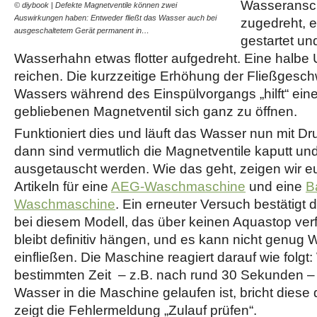
Wasseransch
© diybook | Defekte Magnetventile können zwei
Auswirkungen haben: Entweder fließt das Wasser auch bei
zugedreht, 
ausgeschaltetem Gerät permanent in…
gestartet un
Wasserhahn etwas flotter aufgedreht. Eine halbe
reichen. Die kurzzeitige Erhöhung der Fließgesch
Wassers während des Einspülvorgangs „hilft“ ei
gebliebenen Magnetventil sich ganz zu öffnen.
Funktioniert dies und läuft das Wasser nun mit Dr
dann sind vermutlich die Magnetventile kaputt u
ausgetauscht werden. Wie das geht, zeigen wir e
Artikeln für eine
AEG-Waschmaschine
und eine
B
Waschmaschine
. Ein erneuter Versuch bestätigt
bei diesem Modell, das über keinen Aquastop ver
bleibt definitiv hängen, und es kann nicht genug 
einfließen. Die Maschine reagiert darauf wie folgt
bestimmten Zeit – z.B. nach rund 30 Sekunden –
Wasser in die Maschine gelaufen ist, bricht dies
zeigt die Fehlermeldung „Zulauf prüfen“.