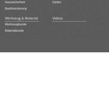
Haussicherheit
Garten
Baufinanzierung
Werkzeug & Material
Videos
Werkzeugkunde
Materialkunde