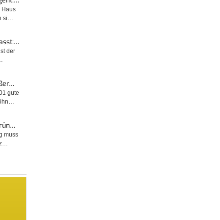
geht,…
m Haus
n si…
asst:…
ist der
…
ußer…
001 gute
wöhn…
Grün…
ng muss
tz…