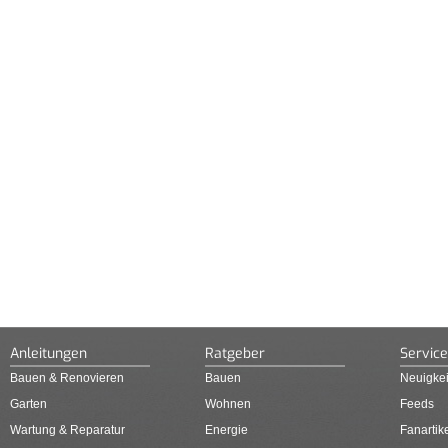
Anleitungen
Ratgeber
Service
Bauen & Renovieren
Bauen
Neuigkei
Garten
Wohnen
Feeds
Wartung & Reparatur
Energie
Fanartik