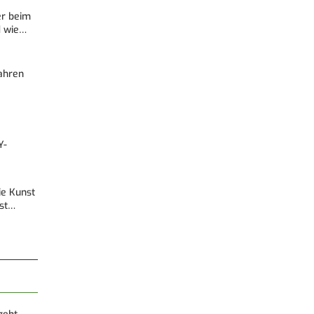
er beim
d wie…
Fahren
Y-
Die Kunst
est…