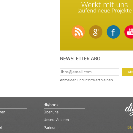
Werkt mit uns
laufend neue Projekte
NEWSLETTER ABO
E-Mail Addresse
*
Anmelden und informiert bleiben
diybook
ten
Über uns
Unsere Autoren
Bil
el
Partner