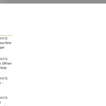
RÄTE
aschine
mpe
RÄTE
 öffnet
efekt
RÄTE
 -
RÄTE
e