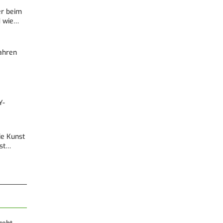
er beim
d wie…
Fahren
Y-
Die Kunst
est…