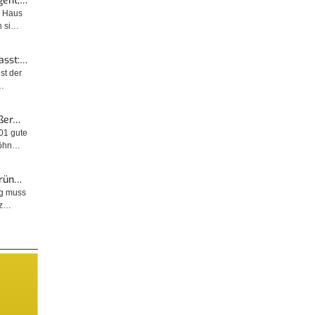
geht,…
m Haus
n si…
asst:…
ist der
…
ußer…
001 gute
wöhn…
Grün…
ng muss
tz…