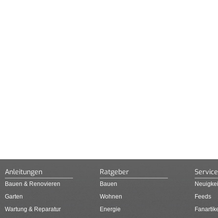
Anleitungen
Ratgeber
Service
Bauen & Renovieren
Bauen
Neuigkei
Garten
Wohnen
Feeds
Wartung & Reparatur
Energie
Fanartik