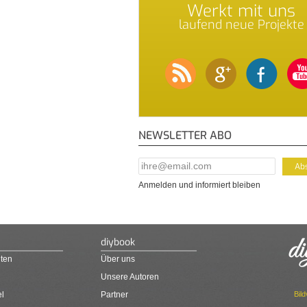
Werkt mit uns
laufend neue Projekte
NEWSLETTER ABO
E-Mail Addresse
*
Anmelden und informiert bleiben
diybook
ten
Über uns
Unsere Autoren
Bil
el
Partner