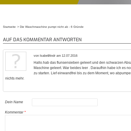
Startseite
Die Waschmaschine pumpt nicht ab - 6 Gründe
Sie sind hier
AUF DAS KOMMENTAR ANTWORTEN
von IsabellAndr am 12.07.2016
Hallo.hab das flunsensieben geleert und den schwarzen Abs
Maschine geleert. War beides leer . Daraufhin habe ich es n
zu starten. Lief einwandfrei bis zu dem Moment, wo abpumpen
nichts mehr.
Dein Name
Kommentar
*