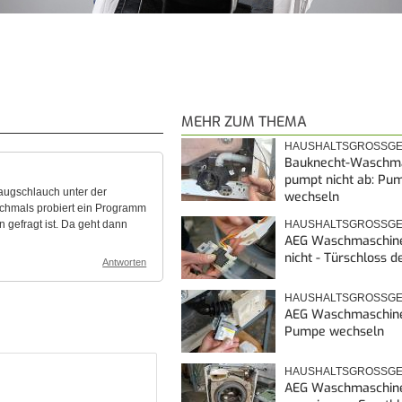
MEHR ZUM THEMA
HAUSHALTSGROSSGE
Bauknecht-Waschm
pumpt nicht ab: Pu
augschlauch unter der
wechseln
ochmals probiert ein Programm
 gefragt ist. Da geht dann
HAUSHALTSGROSSGE
AEG Waschmaschine
nicht - Türschloss d
Antworten
HAUSHALTSGROSSGE
AEG Waschmaschine
Pumpe wechseln
HAUSHALTSGROSSGE
AEG Waschmaschin