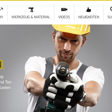
Direkt
zum
Inhalt
IY
WERKZEUG & MATERIAL
VIDEOS
NEUIGKEITEN
SU
N
ng
und Ton
Garten