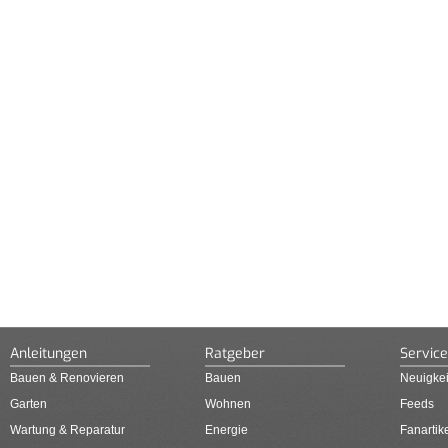
Anleitungen
Ratgeber
Service
Bauen & Renovieren
Bauen
Neuigkei
Garten
Wohnen
Feeds
Wartung & Reparatur
Energie
Fanartik