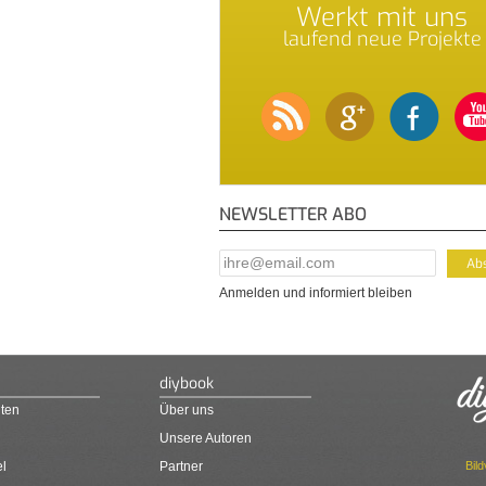
Werkt mit uns
laufend neue Projekte
NEWSLETTER ABO
E-Mail Addresse
*
Anmelden und informiert bleiben
diybook
ten
Über uns
Unsere Autoren
Bil
el
Partner