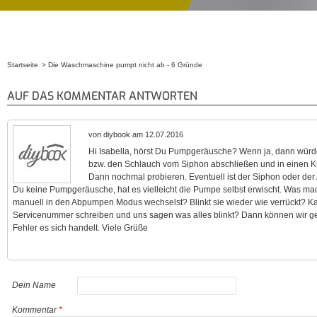
Startseite
Die Waschmaschine pumpt nicht ab - 6 Gründe
Sie sind hier
AUF DAS KOMMENTAR ANTWORTEN
von diybook am 12.07.2016
Hi Isabella, hörst Du Pumpgeräusche? Wenn ja, dann würde
bzw. den Schlauch vom Siphon abschließen und in einen 
Dann nochmal probieren. Eventuell ist der Siphon oder der 
Du keine Pumpgeräusche, hat es vielleicht die Pumpe selbst erwischt. Was m
manuell in den Abpumpen Modus wechselst? Blinkt sie wieder wie verrückt? K
Servicenummer schreiben und uns sagen was alles blinkt? Dann können wir 
Fehler es sich handelt. Viele Grüße
Dein Name
Kommentar
*