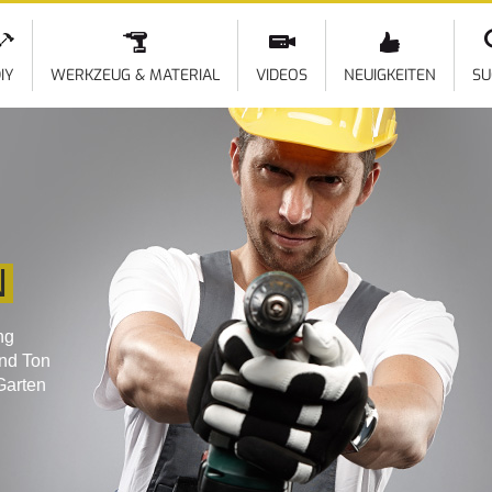
Direkt
zum
Inhalt
IY
WERKZEUG & MATERIAL
VIDEOS
NEUIGKEITEN
SU
N
ng
und Ton
Garten