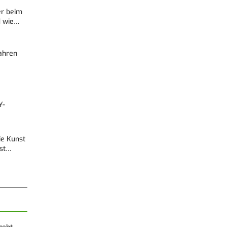
er beim
d wie…
Fahren
Y-
Die Kunst
est…