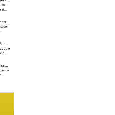
geht,…
m Haus
n si…
asst:…
ist der
…
ußer…
001 gute
wöhn…
Grün…
ng muss
tz…