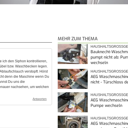
MEHR ZUM THEMA
HAUSHALTSGROSSGE
Bauknecht-Waschm
pumpt nicht ab: Pu
 ich den Siphon kontrollieren,
wechseln
Kübel bzw. Waschbecken legen.
Ablaufschlauch verstopft. Hörst
HAUSHALTSGROSSGE
AEG Waschmaschine
acht denn die Maschine wenn Du
nicht - Türschloss d
annst Du uns die
genauer nachsehen, um welchen
HAUSHALTSGROSSGE
Antworten
AEG Waschmaschine
Pumpe wechseln
HAUSHALTSGROSSGE
AEG Waschmaschin