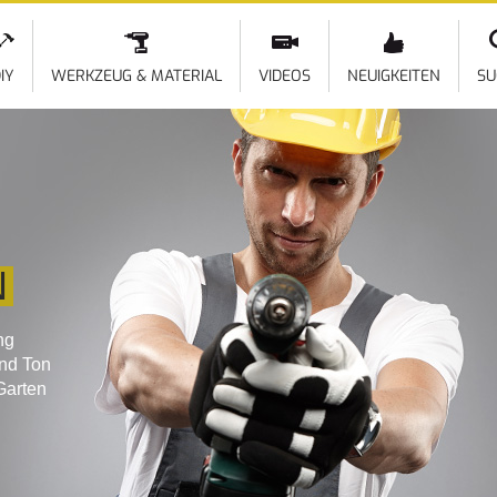
Direkt
zum
Inhalt
IY
WERKZEUG & MATERIAL
VIDEOS
NEUIGKEITEN
SU
N
ng
und Ton
Garten