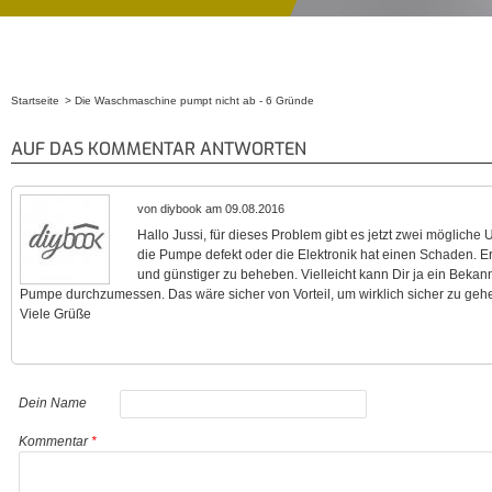
Startseite
Die Waschmaschine pumpt nicht ab - 6 Gründe
Sie sind hier
AUF DAS KOMMENTAR ANTWORTEN
von diybook am 09.08.2016
Hallo Jussi, für dieses Problem gibt es jetzt zwei mögliche 
die Pumpe defekt oder die Elektronik hat einen Schaden. Ers
und günstiger zu beheben. Vielleicht kann Dir ja ein Bekann
Pumpe durchzumessen. Das wäre sicher von Vorteil, um wirklich sicher zu gehe
Viele Grüße
Dein Name
Kommentar
*