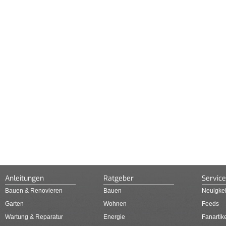
Anleitungen
Ratgeber
Service
Bauen & Renovieren
Bauen
Neuigkei
Garten
Wohnen
Feeds
Wartung & Reparatur
Energie
Fanartik