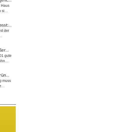
geht,…
m Haus
n si…
asst:…
ist der
…
ußer…
001 gute
wöhn…
Grün…
ng muss
tz…