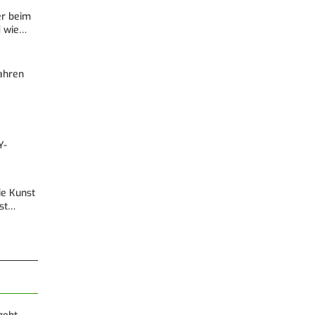
er beim
d wie…
Fahren
Y-
Die Kunst
est…