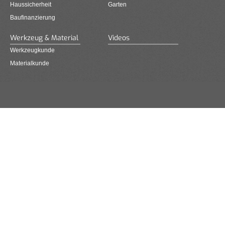
Haussicherheit
Garten
Baufinanzierung
Werkzeug & Material
Videos
Werkzeugkunde
Materialkunde