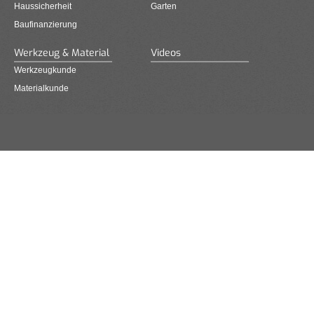
Haussicherheit
Garten
Baufinanzierung
Werkzeug & Material
Videos
Werkzeugkunde
Materialkunde