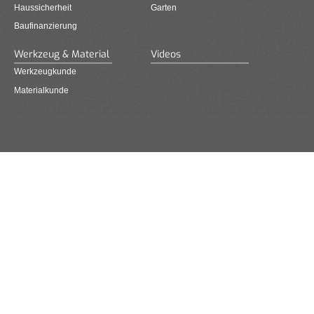
Haussicherheit
Garten
Baufinanzierung
Werkzeug & Material
Videos
Werkzeugkunde
Materialkunde