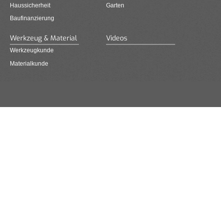
Haussicherheit
Garten
Baufinanzierung
Werkzeug & Material
Videos
Werkzeugkunde
Materialkunde