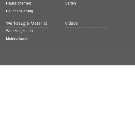
Haussicherheit
Garten
Baufinanzierung
Werkzeug & Material
Videos
Werkzeugkunde
Materialkunde