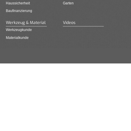
Haussicherheit
Garten
Baufinanzierung
Werkzeug & Material
Videos
Werkzeugkunde
Materialkunde