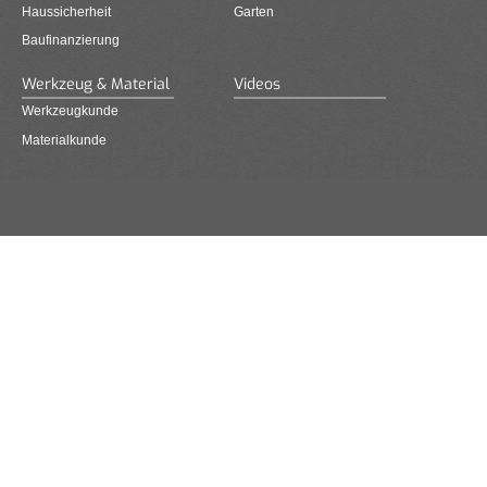
Haussicherheit
Garten
Baufinanzierung
Werkzeug & Material
Videos
Werkzeugkunde
Materialkunde