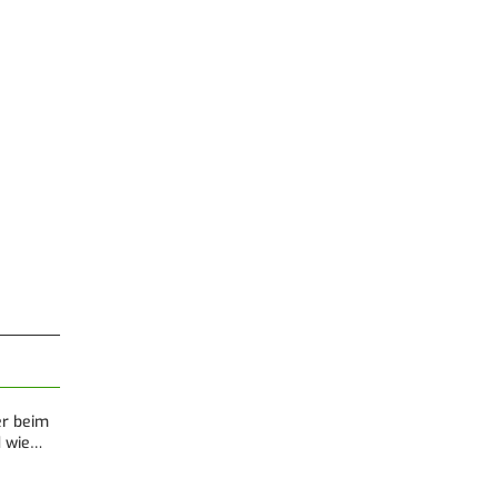
er beim
d wie…