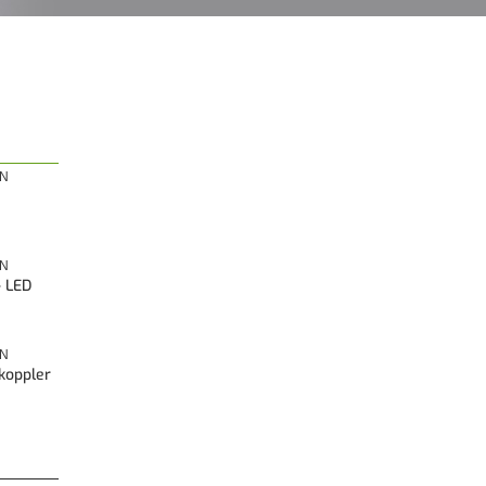
ON
ON
 LED
ON
koppler