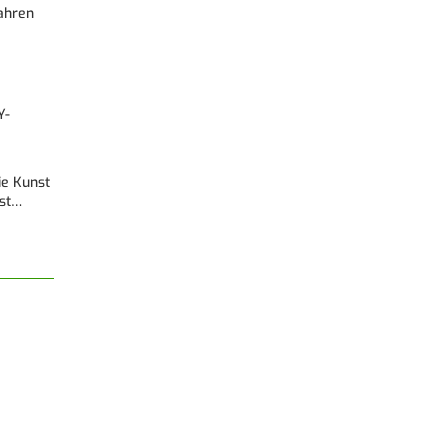
Fahren
Y-
Die Kunst
est…