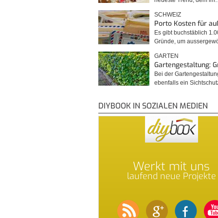
neueste Trend, dem im
SCHWEIZ
Porto Kosten für a
Es gibt buchstäblich 1.
Gründe, um ausserge
GARTEN
Gartengestaltung: 
Bei der Gartengestaltu
ebenfalls ein Sichtschu
DIYBOOK IN SOZIALEN MEDIEN
Werkt mit uns
laufend neue Projekte