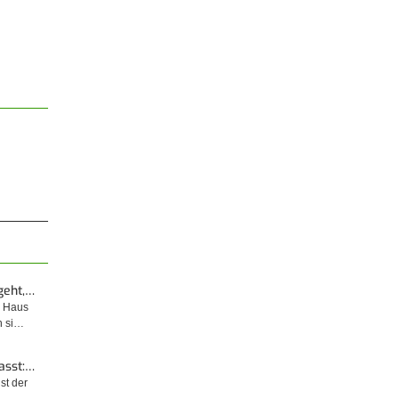
geht,…
m Haus
n si…
asst:…
ist der