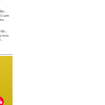
…
ußer…
001 gute
wöhn…
Grün…
ng muss
tz…