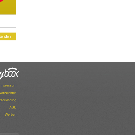
Impressum
dverzeichnis
zerklärung
AGB
Werben