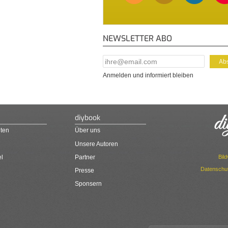
NEWSLETTER ABO
E-Mail Addresse
*
Anmelden und informiert bleiben
diybook
ten
Über uns
Unsere Autoren
Bil
el
Partner
Datenschut
Presse
Sponsern