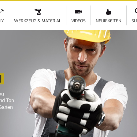
Direkt
zum
Inhalt
IY
WERKZEUG & MATERIAL
VIDEOS
NEUIGKEITEN
SU
N
ng
und Ton
Garten