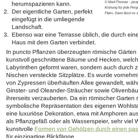
© MarkThomas - pixaba
herumspazieren kann.
Krönung für jede Perg
Der eigentliche Garten, perfekt
Flairs. Dann lässt es
eingefügt in die umliegende
Landschaft.
Ebenso war eine Terrasse üblich, die durch ei
Haus mit dem Garten verbindet.
In puncto Pflanzen überzeugten römische Gärten 
kunstvoll geschnittene Bäume und Hecken, welch
Labyrinthen geformt waren, sondern auch durch za
Nischen versteckte Sitzplätze. Es wurde vornehml
von Zypressen überhäuften Allee gewandelt, währ
Ginster- und Oleander-Sträucher sowie Olivenb
ihrerseits verzauberten. Da ein römischer Garten 
symbolische Repräsentation des eigenen Wohlsta
eine luxuriöse Dekoration, etwa mit Amphoren aus
als Pflanzgefäß oder als Wasserspeier, sehr viel 
kunstvolle
Formen von Gehölzen durch einen pas
für einzigartige Blickfänge.