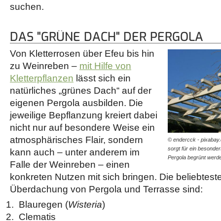
suchen.
DAS "GRÜNE DACH" DER PERGOLA
Von Kletterrosen über Efeu bis hin
zu Weinreben –
mit Hilfe von
Kletterpflanzen
lässt sich ein
natürliches „grünes Dach“ auf der
eigenen Pergola ausbilden. Die
jeweilige Bepflanzung kreiert dabei
nicht nur auf besondere Weise ein
atmosphärisches Flair, sondern
© endercck - pixabay.
sorgt für ein besonde
kann auch – unter anderem im
Pergola begrünt wer
Falle der Weinreben – einen
konkreten Nutzen mit sich bringen. Die beliebtest
Überdachung von Pergola und Terrasse sind:
Blauregen (
Wisteria
)
Clematis