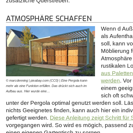
zusätzliche Querstreben.
ATMOSPHÄRE SCHAFFEN
Wenn d Auß
als Aufentha
soll, kann v
Möblierung f
Atmosphäre 
rustikalen L
aus Paletten
werden
. Vo
© marcdenning | pixabay.com (CC0) | Eine Pergola kann
mehr als eine Funktion erfüllen. Das drückt sich auch im
einem geeign
Aufbau aus. Hier wurde eine…
sich oft sch
unter der Pergola optimal genutzt werden soll. Lä
nichts Geeignetes finden, kann auch hier ein indiv
gefertigt werden.
Diese Anleitung zeigt Schritt für S
vorgegangen wird. So wird es mögich, passend zum
einen eigenen Gartentisch zu sorgen.