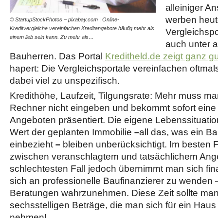
alleiniger A
werben heut
© StartupStockPhotos – pixabay.com | Online-
Kreditvergleiche vereinfachen Kreditangebote häufig mehr als
Vergleichsp
einem lieb sein kann. Zu mehr als…
auch unter
Bauherren. Das Portal
Kreditheld.de zeigt ganz gu
hapert: Die Vergleichsportale vereinfachen oftmal
dabei viel zu unspezifisch.
Kredithöhe, Laufzeit, Tilgungsrate: Mehr muss m
Rechner nicht eingeben und bekommt sofort eine
Angeboten präsentiert. Die eigene Lebenssituation
–
Wert der geplanten Immobilie
all das, was ein B
–
einbezieht
bleiben unberücksichtigt. Im besten F
zwischen veranschlagtem und tatsächlichem Ange
schlechtesten Fall jedoch übernimmt man sich finan
sich an professionelle Baufinanzierer zu wenden 
Beratungen wahrzunehmen. Diese Zeit sollte man 
sechsstelligen Beträge, die man sich für ein Hau
nehmen!