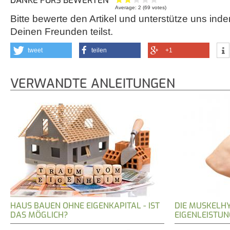
DANKE FÜRS BEWERTEN
Average:
2
(
69
votes)
Bitte bewerte den Artikel und unterstütze uns inde
Deinen Freunden teilst.
tweet
teilen
+1
VERWANDTE ANLEITUNGEN
HAUS BAUEN OHNE EIGENKAPITAL - IST
DIE MUSKELHY
DAS MÖGLICH?
EIGENLEISTU