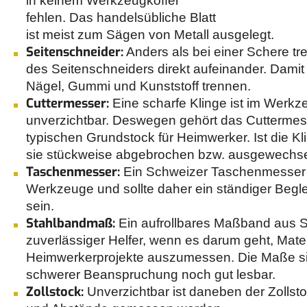
in keinem Werkzeugkoffer
fehlen. Das handelsübliche Blatt
ist meist zum Sägen von Metall ausgelegt.
Seitenschneider:
Anders als bei einer Schere tr
des Seitenschneiders direkt aufeinander. Damit
Nägel, Gummi und Kunststoff trennen.
Cuttermesser:
Eine scharfe Klinge ist im Werkz
unverzichtbar. Deswegen gehört das Cuttermes
typischen Grundstock für Heimwerker. Ist die K
sie stückweise abgebrochen bzw. ausgewechse
Taschenmesser:
Ein Schweizer Taschenmesser en
Werkzeuge und sollte daher ein ständiger Begl
sein.
Stahlbandmaß:
Ein aufrollbares Maßband aus St
zuverlässiger Helfer, wenn es darum geht, Materi
Heimwerkerprojekte auszumessen. Die Maße s
schwerer Beanspruchung noch gut lesbar.
Zollstock:
Unverzichtbar ist daneben der Zollst