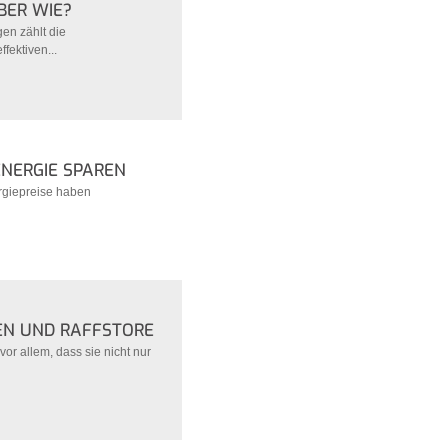
BER WIE?
en zählt die
ektiven...
NERGIE SPAREN
ergiepreise haben
EN UND RAFFSTORE
r allem, dass sie nicht nur