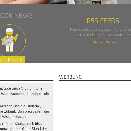
BOOK NEWS
RSS FEEDS
RSS-Feeds von diybook für alle o
nur einzelnen Themenbereiche
> Zu den Feeds
 den Rubriken
WERBUNG
rn, aber auch Mietnehmern
nd Warmwasser zu beziehen, als
 aus der Energie-Branche,
e Zukunft. Das bietet allen, die
en Wissenszugang.
ch immer wieder auch frische
eumwandler auf den Stand der