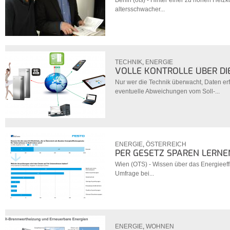
Berlin (ots) - Hinter einer zu hohen Heiz
altersschwacher...
TECHNIK
,
ENERGIE
VOLLE KONTROLLE ÜBER D
Nur wer die Technik überwacht, Daten erf
eventuelle Abweichungen vom Soll-...
ENERGIE
,
ÖSTERREICH
PER GESETZ SPAREN LERNE
Wien (OTS) - Wissen über das Energieeffi
Umfrage bei...
ENERGIE
,
WOHNEN