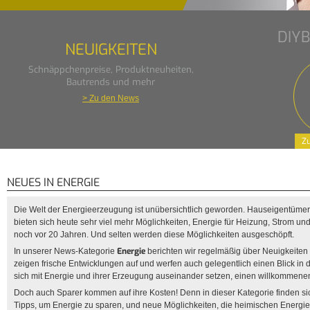
DIY
NEUIGKEITEN
Schnäppchenpreise, Produktneuheiten,
Bautrends und mehr
> Zu den News
Zu
NEUES IN ENERGIE
Die Welt der Energieerzeugung ist unübersichtlich geworden. Hauseigentüme
bieten sich heute sehr viel mehr Möglichkeiten, Energie für Heizung, Strom u
noch vor 20 Jahren. Und selten werden diese Möglichkeiten ausgeschöpft.
Energie
In unserer News-Kategorie
berichten wir regelmäßig über Neuigkeiten
zeigen frische Entwicklungen auf und werfen auch gelegentlich einen Blick in di
sich mit Energie und ihrer Erzeugung auseinander setzen, einen willkommen
Doch auch Sparer kommen auf ihre Kosten! Denn in dieser Kategorie finden si
Tipps, um Energie zu sparen, und neue Möglichkeiten, die heimischen Energi