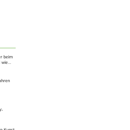
er beim
d wie…
Fahren
Y-
Die Kunst