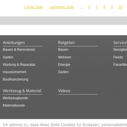
SEITEN
« erste Seite
‹ vorherige Seite
…
6
7
8
9
10
Anleitungen
Ratgeber
Service
Bauen & Renovieren
Bauen
Neuigkei
Garten
Wohnen
Feeds
Wartung & Reparatur
Energie
Fanartik
Haussicherheit
Garten
Baufinanzierung
Werkzeug & Material
Videos
Werkzeugkunde
Materialkunde
Ich stimme zu, dass diese Seite Cookies für Analysen, personalisie