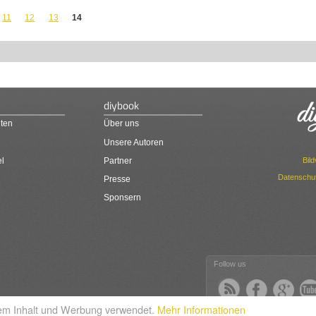
11
12
13
14
diybook
ten
Über uns
Unsere Autoren
Bil
el
Partner
Datenschut
Presse
Sponsern
Follow us
rtem Inhalt und Werbung verwendet.
Mehr Informationen