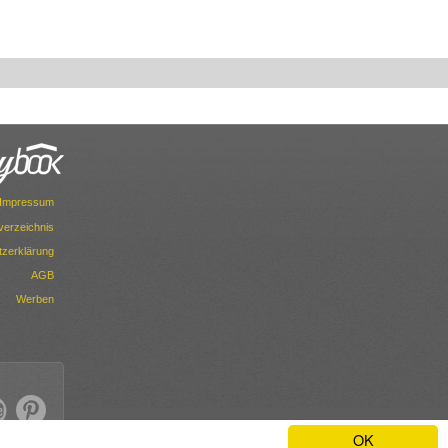
Impressum
dverzeichnis
zerklärung
AGB
Werben
OK