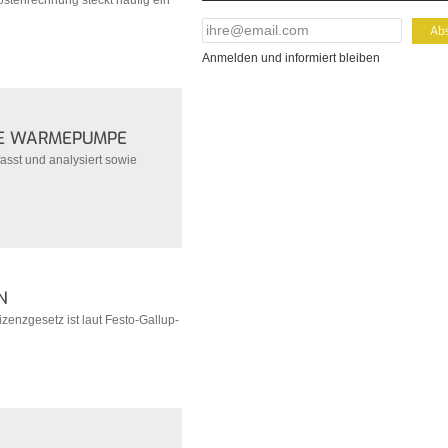
kostenrechnung steckt häufig ein
E-Mail Addresse
*
Anmelden und informiert bleiben
IE WÄRMEPUMPE
asst und analysiert sowie
N
zenzgesetz ist laut Festo-Gallup-