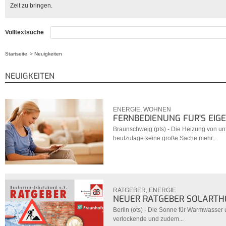
Zeit zu bringen.
Volltextsuche
Startseite
Neuigkeiten
Sie sind hier
NEUIGKEITEN
ENERGIE
,
WOHNEN
FERNBEDIENUNG FÜR'S EIG
Braunschweig (pts) - Die Heizung von un
heutzutage keine große Sache mehr...
RATGEBER
,
ENERGIE
NEUER RATGEBER SOLARTH
Berlin (ots) - Die Sonne für Warmwasser 
verlockende und zudem...