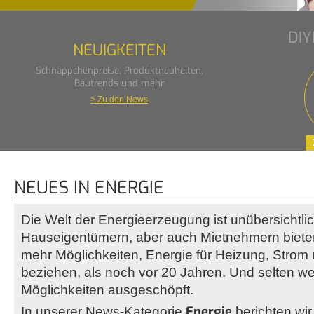
DI
NEUIGKEITEN
Schnäppchenpreise, Produktneuheiten,
Bautrends und mehr
> Zu den News
NEUES IN ENERGIE
Die Welt der Energieerzeugung ist unübersichtl
Hauseigentümern, aber auch Mietnehmern bieten 
mehr Möglichkeiten, Energie für Heizung, Stro
beziehen, als noch vor 20 Jahren. Und selten w
Möglichkeiten ausgeschöpft.
Energie
In unserer News-Kategorie
berichten wir