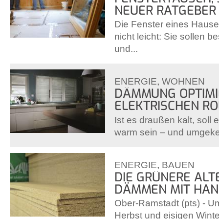
NEUER RATGEBER 
Die Fenster eines Hause
nicht leicht: Sie sollen b
und...
ENERGIE
,
WOHNEN
DÄMMUNG OPTIMI
ELEKTRISCHEN R
Ist es draußen kalt, sol
warm sein – und umgekehr
ENERGIE
,
BAUEN
DIE GRÜNERE ALT
DÄMMEN MIT HAN
Ober-Ramstadt (pts) - U
Herbst und eisigen Wint