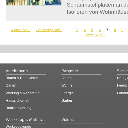
Schaumstoffplatten an 
Isolieren von Wohnhäuse
SEITEN
« erste Seite
‹ vorherige Seite
…
3
4
5
6
7
8
9
letzte Seite »
Anleitungen
Ratgeber
Servi
Bauen & Renovieren
Bauen
Neuigk
Garten
Wohnen
Feeds
Wartung & Reparatur
Energie
Fanarti
Haussicherheit
Garten
Baufinanzierung
Werkzeug & Material
Videos
Werkzeugkunde