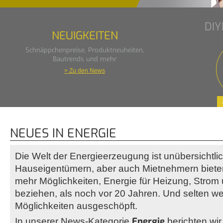
DI
NEUIGKEITEN
Schnäppchenpreise, Produktneuheiten,
Bautrends und mehr
> Zu den News
NEUES IN ENERGIE
Die Welt der Energieerzeugung ist unübersichtl
Hauseigentümern, aber auch Mietnehmern bieten 
mehr Möglichkeiten, Energie für Heizung, Stro
beziehen, als noch vor 20 Jahren. Und selten w
Möglichkeiten ausgeschöpft.
Energie
In unserer News-Kategorie
berichten wir