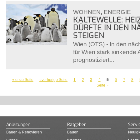
WOHNEN
,
ENERGIE
KÄLTEWELLE: HEI
DÜRFTE IN DEN N
STEIGEN
Wien (OTS) - In den nä
für Wien stark sinkende
prognostiziert...
SEITEN
« erste Seite
‹ vorherige Seite
1
2
3
4
5
6
7
8
Seite »
Anleitungen
Ratgeber
Servi
Bauen & Renovieren
Bauen
Neuigk