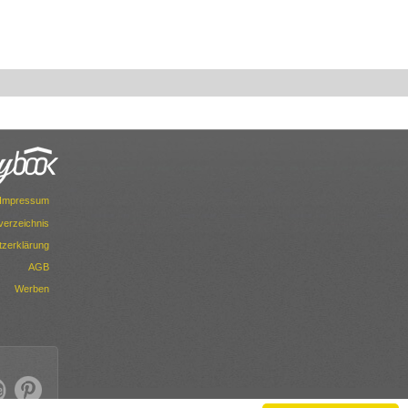
Impressum
dverzeichnis
zerklärung
AGB
Werben