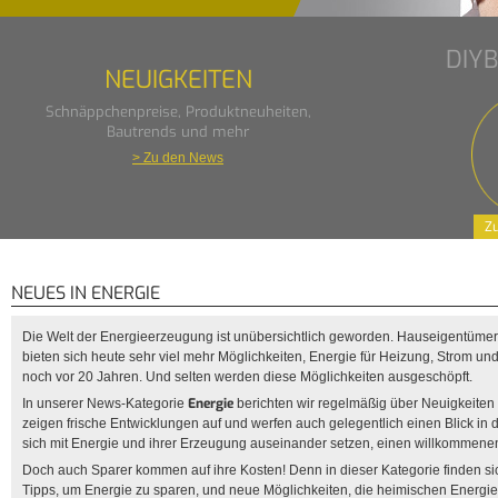
DIY
NEUIGKEITEN
Schnäppchenpreise, Produktneuheiten,
Bautrends und mehr
> Zu den News
Zu
NEUES IN ENERGIE
Die Welt der Energieerzeugung ist unübersichtlich geworden. Hauseigentüme
bieten sich heute sehr viel mehr Möglichkeiten, Energie für Heizung, Strom u
noch vor 20 Jahren. Und selten werden diese Möglichkeiten ausgeschöpft.
Energie
In unserer News-Kategorie
berichten wir regelmäßig über Neuigkeiten
zeigen frische Entwicklungen auf und werfen auch gelegentlich einen Blick in di
sich mit Energie und ihrer Erzeugung auseinander setzen, einen willkommen
Doch auch Sparer kommen auf ihre Kosten! Denn in dieser Kategorie finden si
Tipps, um Energie zu sparen, und neue Möglichkeiten, die heimischen Energi