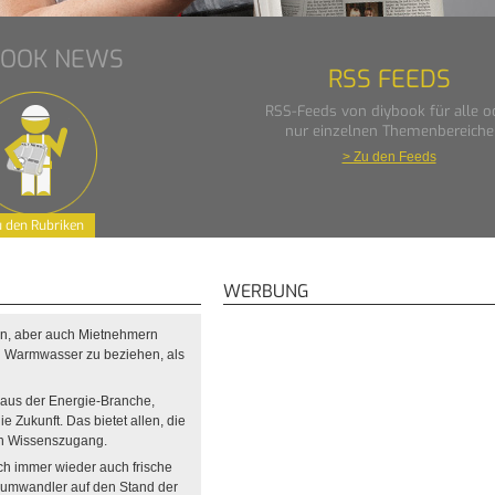
BOOK NEWS
RSS FEEDS
RSS-Feeds von diybook für alle o
nur einzelnen Themenbereiche
> Zu den Feeds
 den Rubriken
WERBUNG
rn, aber auch Mietnehmern
nd Warmwasser zu beziehen, als
 aus der Energie-Branche,
e Zukunft. Das bietet allen, die
en Wissenszugang.
ch immer wieder auch frische
eumwandler auf den Stand der