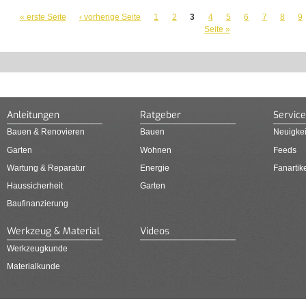
SEITEN
« erste Seite
‹ vorherige Seite
1
2
3
4
5
6
7
8
9
Seite »
Anleitungen
Ratgeber
Service
Bauen & Renovieren
Bauen
Neuigkei
Garten
Wohnen
Feeds
Wartung & Reparatur
Energie
Fanartik
Haussicherheit
Garten
Baufinanzierung
Werkzeug & Material
Videos
Werkzeugkunde
Materialkunde