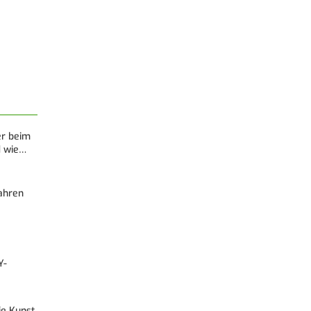
er beim
d wie…
Fahren
Y-
Die Kunst