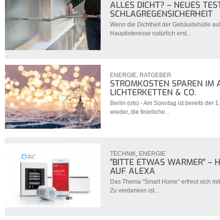
ALLES DICHT? – NEUES TE
SCHLAGREGENSICHERHEIT
Wenn die Dichtheit der Gebäudehülle auf 
Hauptinteresse natürlich erst...
ENERGIE
,
RATGEBER
STROMKOSTEN SPAREN IM A
LICHTERKETTEN & CO.
Berlin (ots) - Am Sonntag ist bereits der 
wieder, die feierliche...
TECHNIK
,
ENERGIE
"BITTE ETWAS WÄRMER" – 
AUF ALEXA
Das Thema "Smart Home" erfreut sich mitt
Zu verdanken ist...