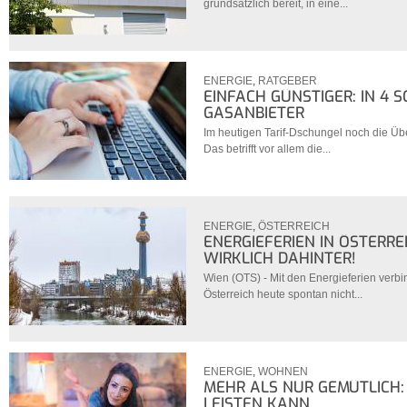
grundsätzlich bereit, in eine...
ENERGIE
,
RATGEBER
EINFACH GÜNSTIGER: IN 4 
GASANBIETER
Im heutigen Tarif-Dschungel noch die Über
Das betrifft vor allem die...
ENERGIE
,
ÖSTERREICH
ENERGIEFERIEN IN ÖSTERRE
WIRKLICH DAHINTER!
Wien (OTS) - Mit den Energieferien verb
Österreich heute spontan nicht...
ENERGIE
,
WOHNEN
MEHR ALS NUR GEMÜTLICH
LEISTEN KANN