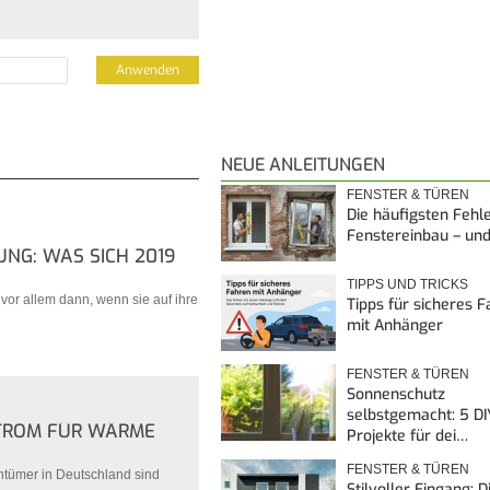
NEUE ANLEITUNGEN
FENSTER & TÜREN
Die häufigsten Fehl
Fenstereinbau – un
UNG: WAS SICH 2019
TIPPS UND TRICKS
vor allem dann, wenn sie auf ihre
Tipps für sicheres 
mit Anhänger
FENSTER & TÜREN
Sonnenschutz
selbstgemacht: 5 DI
TROM FÜR WÄRME
Projekte für dei…
FENSTER & TÜREN
entümer in Deutschland sind
Stilvoller Eingang: 