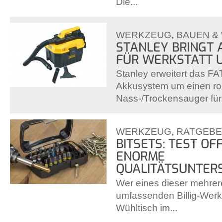
Die...
WERKZEUG
,
BAUEN &
STANLEY BRINGT
FÜR WERKSTATT 
Stanley erweitert das F
Akkusystem um einen ro
Nass-/Trockensauger für.
WERKZEUG
,
RATGEB
BITSETS: TEST O
ENORME
QUALITÄTSUNTER
Wer eines dieser mehrer
umfassenden Billig-Wer
Wühltisch im...