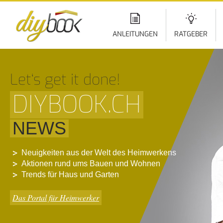
Di
z
In
ANLEITUNGEN
RATGEBER
Let‘s get it done!
DIYBOOK.CH
NEWS
Neuigkeiten aus der Welt des Heimwerkens
Aktionen rund ums Bauen und Wohnen
Trends für Haus und Garten
Das Portal für Heimwerker