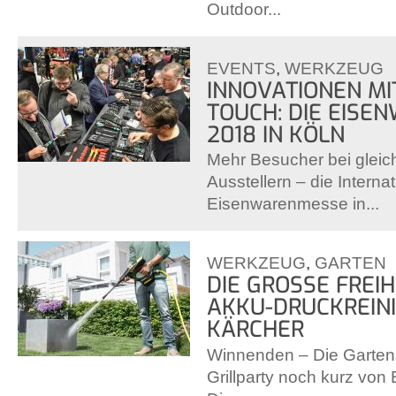
Outdoor...
EVENTS
,
WERKZEUG
INNOVATIONEN MI
TOUCH: DIE EIS
2018 IN KÖLN
Mehr Besucher bei glei
Ausstellern – die Interna
Eisenwarenmesse in...
WERKZEUG
,
GARTEN
DIE GROSSE FREIHE
KKU-DRUCKREINIG
ÄRCHER
Winnenden – Die Gartens
Grillparty noch kurz von