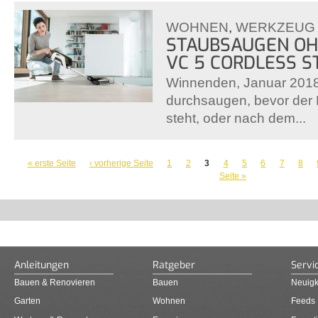
WOHNEN
,
WERKZEUG
STAUBSAUGEN OH
VC 5 CORDLESS S
Winnenden, Januar 2018
durchsaugen, bevor der 
steht, oder nach dem...
SEITEN
« erste Seite
‹ vorherige Seite
1
2
3
4
5
6
7
8
Seite »
Anleitungen
Ratgeber
Servi
Bauen & Renovieren
Bauen
Neuigk
Garten
Wohnen
Feeds