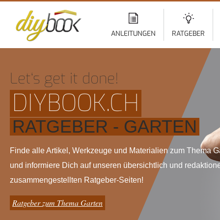
Di
z
In
ANLEITUNGEN
RATGEBER
Let‘s get it done!
DIYBOOK.CH
RATGEBER - GARTEN
Finde alle Artikel, Werkzeuge und Materialien zum Thema G
und informiere Dich auf unseren übersichtlich und redaktione
zusammengestellten Ratgeber-Seiten!
Ratgeber zum Thema Garten