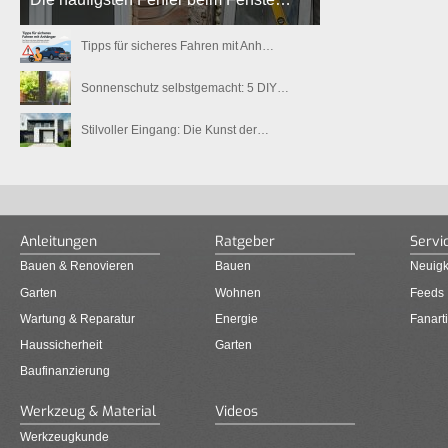
Tipps für sicheres Fahren mit Anh…
Sonnenschutz selbstgemacht: 5 DIY…
Stilvoller Eingang: Die Kunst der…
Anleitungen
Ratgeber
Servi
Bauen & Renovieren
Bauen
Neuigk
Garten
Wohnen
Feeds
Wartung & Reparatur
Energie
Fanarti
Haussicherheit
Garten
Baufinanzierung
Werkzeug & Material
Videos
Werkzeugkunde