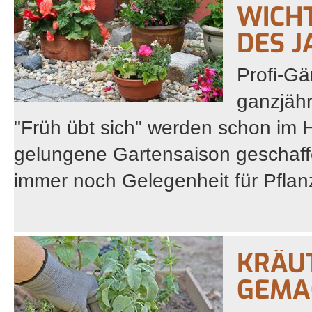
WICH
DES J
Profi-Gä
ganzjäh
"Früh übt sich" werden schon im H
gelungene Gartensaison geschaffen
immer noch Gelegenheit für Pflan
KRÄU
GEMA