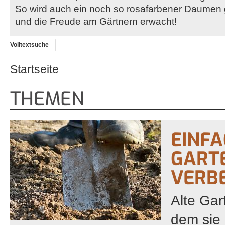
So wird auch ein noch so rosafarbener Daumen 
und die Freude am Gärtnern erwacht!
Volltextsuche
Startseite
Sie sind hier
THEMEN
EINF
GART
VERB
Alte Gar
dem sie