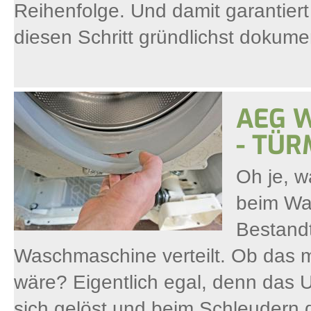
Reihenfolge. Und damit garantiert
diesen Schritt gründlichst dokumen
AEG 
- TÜ
Oh je, w
beim Was
Bestandt
Waschmaschine verteilt. Ob das 
wäre? Eigentlich egal, denn das U
sich gelöst und beim Schleudern 