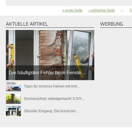
« erste Seite
‹ vorherige Seite
…
5
SEITEN
AKTUELLE ARTIKEL
WERBUNG
Die häufigsten Fehler beim Fenste…
Tipps für sicheres Fahren mit Anh…
Sonnenschutz selbstgemacht: 5 DIY…
Stilvoller Eingang: Die Kunst der…