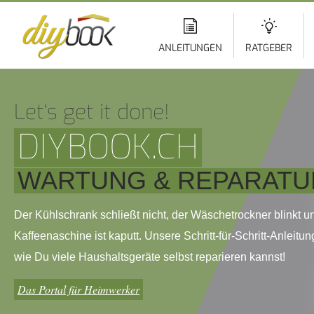
Di
z
In
ANLEITUNGEN
RATGEBER
Let‘s get it done!
DIYBOOK.CH
WARTUNG & REPARATU
Der Kühlschrank schließt nicht, der Wäschetrockner blinkt u
Kaffeenaschine ist kaputt. Unsere Schritt-für-Schritt-Anleitun
wie Du viele Haushaltsgeräte selbst reparieren kannst!
Das Portal für Heimwerker