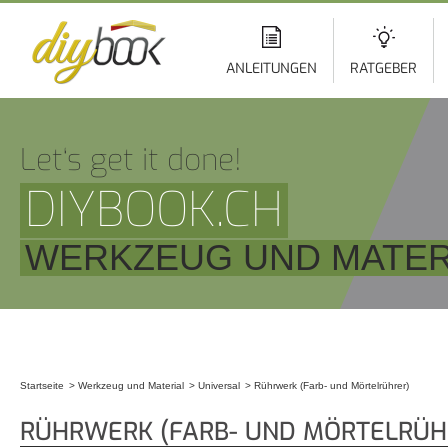
Di
z
In
ANLEITUNGEN
RATGEBER
Let‘s get it done!
DIYBOOK.CH
WERKZEUG UND MATERI
Startseite
Werkzeug und Material
Universal
Rührwerk (Farb- und Mörtelrührer)
Sie sind hier
RÜHRWERK (FARB- UND MÖRTELRÜH