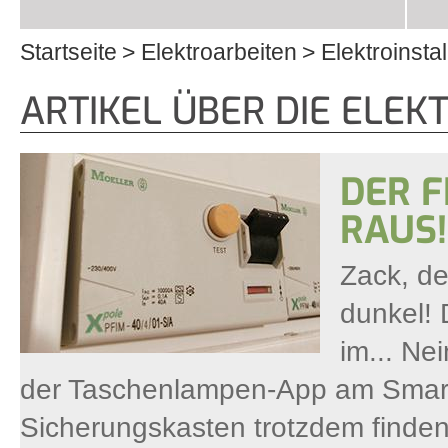
Startseite
Elektroarbeiten
Elektroinstal
Sie sind hier
ARTIKEL ÜBER DIE ELEK
DER F
RAUS
Zack, der
dunkel! 
im... Ne
der Taschenlampen-App am Smart
Sicherungskasten trotzdem finde