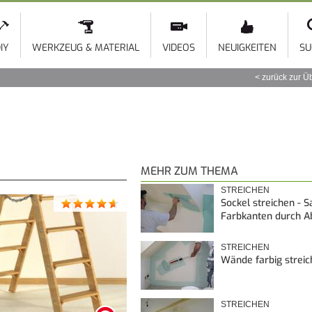
Direkt
zum
Inhalt
IY
WERKZEUG & MATERIAL
VIDEOS
NEUIGKEITEN
SU
zurück zur Ü
MEHR ZUM THEMA
STREICHEN
Sockel streichen - 
Farbkanten durch A
STREICHEN
Wände farbig strei
STREICHEN