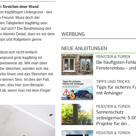
Streichen einer Wand
em
dem
tragfähigen
Untergrund - des
m Freund. Muss doch der
en Tätigkeiten tragfähig sein.
t auf sich? Die Bestimmung des
WERBUNG
in kleines Detail, dass es vor dem
ipps und Ratgebern gerne
NEUE ANLEITUNGEN
lässt sich recht einfach
FENSTER & TÜREN
tergrund grob tragfähig ist:
Die häufigsten Fehl
spielsweise ab. Will man über
Fenstereinbau – un
be streichen, würden sich die
rbe lösen und das Streichen mit
 keinen Sinn. Ist dies der Fall,
TIPPS UND TRICKS
en, also hier zum Beispiel
Tipps für sicheres 
ht ab, wenn man mit dem Finger
mit Anhänger
FENSTER & TÜREN
Sonnenschutz
selbstgemacht: 5 DI
Projekte für dei…
FENSTER & TÜREN