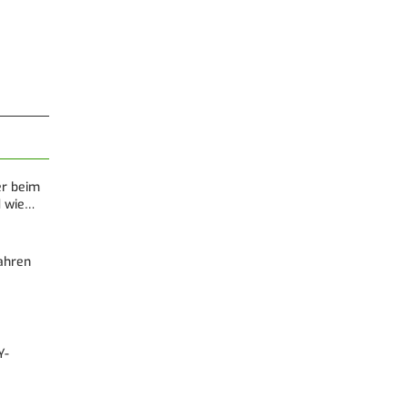
er beim
d wie…
Fahren
Y-