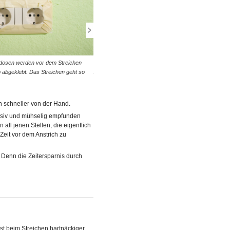
dosen werden vor dem Streichen
© diybook | Das Hilfsmittel Nr. 1 beim Streichen und
p abgeklebt. Das Streichen geht so
Ausmalen. Egal, ob Tür- und Fensterrahmen, Steckdo
oder Schalter: Alles wird mit…
h schneller von der Hand.
tensiv und mühselig empfunden
ll jenen Stellen, die eigentlich
 Zeit vor dem Anstrich zu
 Denn die Zeitersparnis durch
t beim Streichen hartnäckiger,