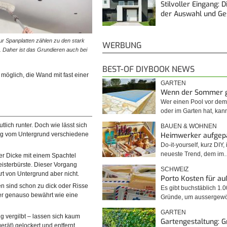
Stilvoller Eingang: 
der Auswahl und G
ur Spanplatten zählen zu den stark
WERBUNG
 Daher ist das Grundieren auch bei
BEST-OF DIYBOOK NEWS
 möglich, die Wand mit fast einer
GARTEN
Wenn der Sommer 
Wer einen Pool vor de
oder im Garten hat, kan
lich runter. Doch wie lässt sich
BAUEN & WOHNEN
Heimwerker aufgep
gig vom Untergrund verschiedene
Do-it-yourself, kurz DIY, 
neueste Trend, dem im
er Dicke mit einem Spachtel
leisterbürste. Dieser Vorgang
SCHWEIZ
Art von Untergrund aber nicht.
Porto Kosten für a
en sind schon zu dick oder Risse
Es gibt buchstäblich 1.
ier genauso bewährt wie eine
Gründe, um ausserge
GARTEN
ig vergilbt – lassen sich kaum
Gartengestaltung: 
rät) gelockert und entfernt