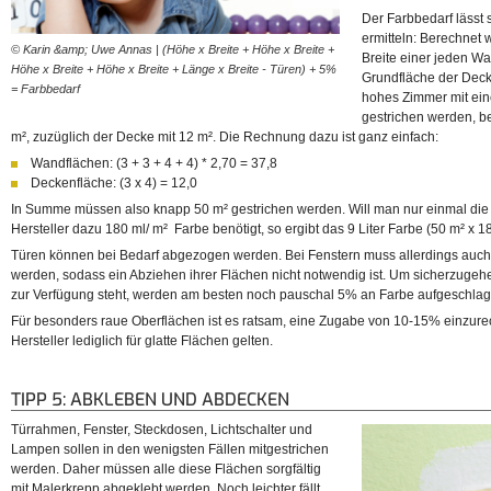
Der Farbbedarf lässt s
ermitteln: Berechnet 
© Karin &amp; Uwe Annas | (Höhe x Breite + Höhe x Breite +
Breite einer jeden Wa
Höhe x Breite + Höhe x Breite + Länge x Breite - Türen) + 5%
Grundfläche der Decke
= Farbbedarf
hohes Zimmer mit ein
gestrichen werden, b
m², zuzüglich der Decke mit 12 m². Die Rechnung dazu ist ganz einfach:
Wandflächen: (3 + 3 + 4 + 4) * 2,70 = 37,8
Deckenfläche: (3 x 4) = 12,0
In Summe müssen also knapp 50 m² gestrichen werden. Will man nur einmal die
Hersteller dazu 180 ml/ m² Farbe benötigt, so ergibt das 9 Liter Farbe (50 m² x 18
Türen können bei Bedarf abgezogen werden. Bei Fenstern muss allerdings auch 
werden, sodass ein Abziehen ihrer Flächen nicht notwendig ist. Um sicherzuge
zur Verfügung steht, werden am besten noch pauschal 5% an Farbe aufgeschlag
Für besonders raue Oberflächen ist es ratsam, eine Zugabe von 10-15% einzur
Hersteller lediglich für glatte Flächen gelten.
TIPP 5: ABKLEBEN UND ABDECKEN
Türrahmen, Fenster, Steckdosen, Lichtschalter und
Lampen sollen in den wenigsten Fällen mitgestrichen
werden. Daher müssen alle diese Flächen sorgfältig
mit Malerkrepp abgeklebt werden. Noch leichter fällt