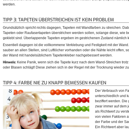
werden.
TIPP 3: TAPETEN ÜBERSTREICHEN IST KEIN PROBLEM
Grundsätzlich spricht nichts dagegen, Tapeten mit Wandfarben zu streichen. Dabei
Tapeten oder Raufasertapeten überstrichen werden sollen, solange diese, wie be
geklebt sind. Überlappende Tapeten ergeben im gestrichenen Zustand nämlich 
Essentiell dagegen ist die vollkommene Verklebung und Festigkeit mit der Wand.
sauber an allen Stellen, sind Luftlöcher vorhanden oder die Nähte leicht offen, s
der Wand mit handelsüblichem Tapetenkleber nachgebessert werden.
Hinweis:
Keine Panik, wenn sich die Tapete kurz nach dem Wand-Streichen trotz 
oder Blasen schlägt! Diese ziehen sich in der Regel mit der Trocknung wieder
TIPP 4: FARBE NIE ZU KNAPP BEMESSEN KAUFEN
Der Verbrauch von Fa
unterschiedlich und 
beziffert werden. Di
zwar immer auf dem j
als Richtwert zu ver
von vielen Faktoren a
der Farbe und der Sa
Ein Richtwert aber la