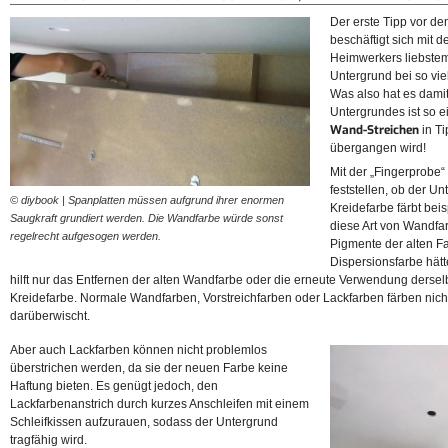
Der erste Tipp vor d
beschäftigt sich mit 
Heimwerkers liebste
Untergrund bei so viel
Was also hat es dami
Untergrundes ist so e
Wand-Streichen
in T
übergangen wird!
Mit der „Fingerprobe“ 
feststellen, ob der Un
© diybook | Spanplatten müssen aufgrund ihrer enormen
Kreidefarbe färbt bei
Saugkraft grundiert werden. Die Wandfarbe würde sonst
diese Art von Wandfar
regelrecht aufgesogen werden.
Pigmente der alten Fa
Dispersionsfarbe hätte
hilft nur das Entfernen der alten Wandfarbe oder die erneute Verwendung derselb
Kreidefarbe. Normale Wandfarben, Vorstreichfarben oder Lackfarben färben nic
darüberwischt.
Aber auch Lackfarben können nicht problemlos
überstrichen werden, da sie der neuen Farbe keine
Haftung bieten. Es genügt jedoch, den
Lackfarbenanstrich durch kurzes Anschleifen mit einem
Schleifkissen aufzurauen, sodass der Untergrund
tragfähig wird.