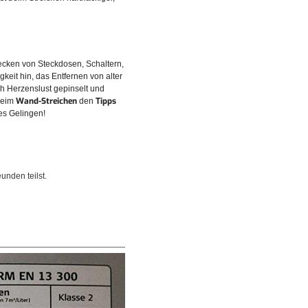
ecken von Steckdosen, Schaltern,
eit hin, das Entfernen von alter
h Herzenslust gepinselt und
Wand-Streichen
Tipps
beim
den
es Gelingen!
unden teilst.