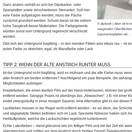
Ganz anders verhält es sich bei Gipskarton- oder
Spanplatten sowie verschiedenen Steinarten. Soll hier
eine Farbe aufgetragen werden, muss die Fläche
zunächst grundiert werden. Schuld daran ist die extrem
© diybook | Aber nicht n
hohe Saugkraft dieser Materialien. Die Farbpigmente
saugenden Oberflächen.
würden sonst vom Untergrund regelrecht verschluckt
Gipskartonplatten ein…
werden.
Gibt sich der Untergrund tragfähig – in den meisten Fällen also etwas rau – ist es
jeden Farbe zu streichen; egal, ob Wandfarbe oder Lack.
TIPP 2: WENN DER ALTE ANSTRICH RUNTER MUSS
Ist der Untergrund nicht tragfähig, wird es mühsam und die alte Farbe muss vermut
alter Anstrich am besten entfernen? Nachfolgend ein paar Beispiele, die abhän
Möglichkeiten aufzeigen:
Kreidefarben, die einen weißen Film auf der Hand hinterlassen, können bei groß
entfernt werden. Gängige Praxis ist allerdings das „Abwaschen“, z.B. mit einer K
endet zwangsläufig in einer riesigen Sauerei, eine Alternative gibt es bei dieser 
Lackfarben müssen in der Regel nicht entfernt werden - es sei denn, die Schicht
und abgeplatzte Stellen befinden sich im Lack. Spezielle Abbeizer haben sich h
Heißluftpistole, welche die Lackschichten regelrecht runterbrennt.
Echte Latexfarben – meist glänzend wie ein fettiger Film und mit der Zeit ein wen
überstreichen und sollten vor dem Anstrich durch heißen Dampf (Tapetenablösege