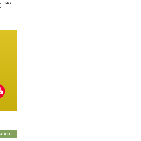
ng muss
tz…