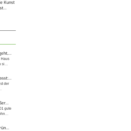
Die Kunst
est…
geht,…
m Haus
n si…
asst:…
ist der
…
ußer…
001 gute
wöhn…
Grün…