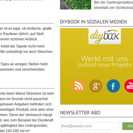
Bei der Gartengestaltu
ebenfalls ein Sichtschu
DIYBOOK IN SOZIALEN MEDIEN
 ist es egal, ob einfache, glatte
i Raufaser üblich, auf Stoß
keinen schönen Anblick.
 Klebt die Tapete nicht mehr
ollte unbedingt vor dem Streichen
Werkt mit uns
laufend neue Projekte
Tipps an einigen Stellen hebt
 zusammen und verschwinden.
rbe beim Wand-Streichen ist sehr
kann im Grunde nicht pauschal
e genauen Angaben befinden sich
eweiligen Produkt, sind aber eher
NEWSLETTER ABO
stehen. Denn der Verbrauch hängt
b, wie zum Beispiel der Deckkraft
E-Mail Addresse
*
ugfähigkeit des Untergrundes.
utet 150-200 ml/ m².