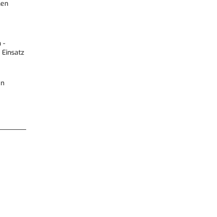
hen
 -
 Einsatz
en