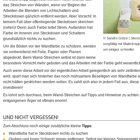
das Streichen von Wänden, wenn vor Beginn der
Arbeiten die Blenden von Lichtschaltern und
Streckdosen gänzlich entfernt werden. Aber Vorsicht: In
keinem Fall über offenliegende Steckdosen streichen
(rollen)! Denn auch Farbe leitet Strom. Außerdem hat
Farbe im Inneren von Steckdosen und Schaltern
© Sandro Götze | Steck
grundsätzlich nichts zu suchen.
sorgfältig mit Malerkrep
Um die Böden vor der Wandfarbe zu schützen, werden
um einiges schneller.
sie vorbereitend mit Folie, Papier oder Planen
abgedeckt. Beim Wand-Streichen selbst ist dann keine
besondere Vorsicht mehr geboten und das Arbeiten mit der Farbe geht wesentlic
Auch wenn diese Arbeit vor der eigentlichen Arbeit gelegentlich als sehr zeitin
wird, spart man sich hinterher das noch mühsamere Beseitigen von Wandfarbe an a
nicht hätten gestrichen werden sollen. Es zahlt sich also in jedem Fall aus, diese
investieren!
Es lohnt sich durchaus, beim Wand-Streichen auf Tipps und Hinweise zu achten.
entgangenen Ärger ist oftmals enorm!
UND NICHT VERGESSEN!
Tipps
Zum Abschluss noch einige zusätzliche kleine
:
Wandfarbe hat in Steckdosen nichts zu suchen
Groben und losen Schmutz immer entfernen: Selbst ein kleines Spinnennetz is