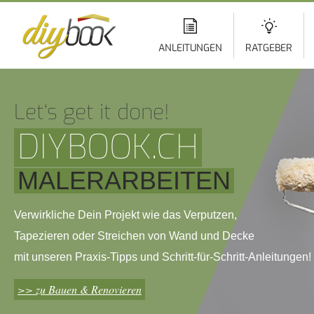
Di
z
In
ANLEITUNGEN
RATGEBER
Let‘s get it done!
DIYBOOK.CH
MALERARBEITEN
Verwirkliche Dein Projekt wie das Verputzen,
Tapezieren oder Streichen von Wand und Decke
mit unseren Praxis-Tipps und Schritt-für-Schritt-Anleitungen!
>> zu Bauen & Renovieren