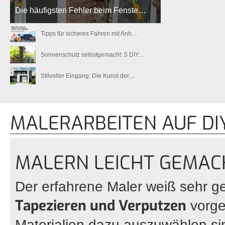
Die häufigsten Fehler beim Fenste…
Tipps für sicheres Fahren mit Anh…
Sonnenschutz selbstgemacht: 5 DIY…
Stilvoller Eingang: Die Kunst der…
MALERARBEITEN AUF D
MALERN LEICHT GEMAC
Der erfahrene Maler weiß sehr g
Tapezieren und Verputzen
vorge
Materialien dazu auszuwählen si