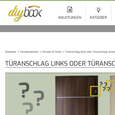
Di
z
In
ANLEITUNGEN
RATGEBER
Startseite
Tischlerarbeiten
Fenster & Türen
Türanschlag links oder Türanschlag recht
Sie sind hier
TÜRANSCHLAG LINKS ODER TÜRANS