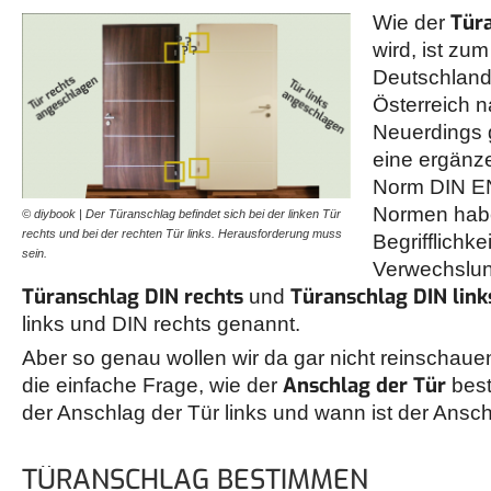
Tür
Wie der
wird, ist zu
Deutschland
Österreich
Neuerdings g
eine ergänz
Norm DIN E
Normen hab
© diybook | Der Türanschlag befindet sich bei der linken Tür
rechts und bei der rechten Tür links. Herausforderung muss
Begrifflichke
sein.
Verwechslun
Türanschlag DIN rechts
Türanschlag DIN link
und
links und DIN rechts genannt.
Aber so genau wollen wir da gar nicht reinschaue
Anschlag der Tür
die einfache Frage, wie der
best
der Anschlag der Tür links und wann ist der Ansch
TÜRANSCHLAG BESTIMMEN