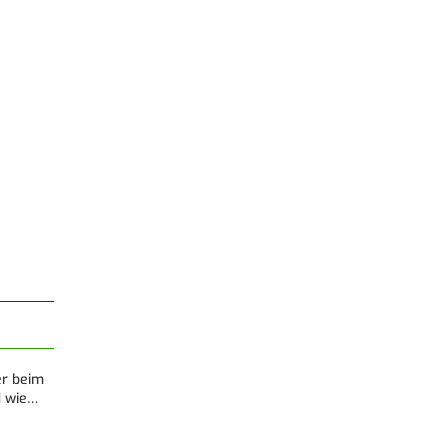
er beim
d wie…