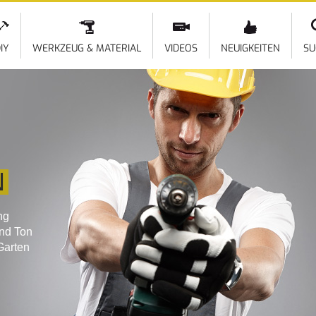
Direkt
zum
Inhalt
IY
WERKZEUG & MATERIAL
VIDEOS
NEUIGKEITEN
SU
N
ng
und Ton
Garten