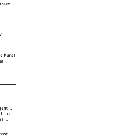
Fahren
Y-
Die Kunst
est…
geht,…
m Haus
n si…
asst:…