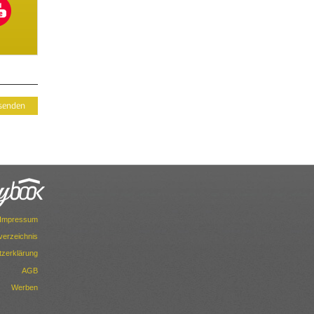
Impressum
dverzeichnis
zerklärung
AGB
Werben