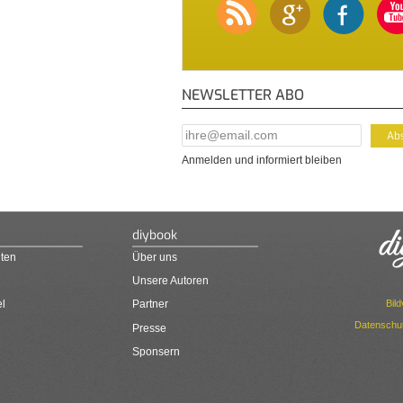
NEWSLETTER ABO
E-Mail Addresse
*
Anmelden und informiert bleiben
diybook
ten
Über uns
Unsere Autoren
Bil
el
Partner
Datenschut
Presse
Sponsern