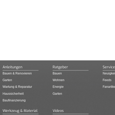
Anleitungen
Ratgeber
Service
Bauen & Renovieren
Bauen
Neuigkei
Garten
Wohnen
Feeds
Wartung & Reparatur
Energie
Fanartik
Haussicherheit
Garten
Baufinanzierung
Werkzeug & Material
Videos