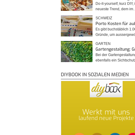
Do-it-yourself, kurz DIY, 
neueste Trend, dem im
SCHWEIZ
Porto Kosten für a
Es gibt buchstäblich 1.
Gründe, um ausserge
GARTEN
Gartengestaltung: 
Bei der Gartengestaltu
ebenfalls ein Sichtschu
DIYBOOK IN SOZIALEN MEDIEN
Werkt mit uns
laufend neue Projekte