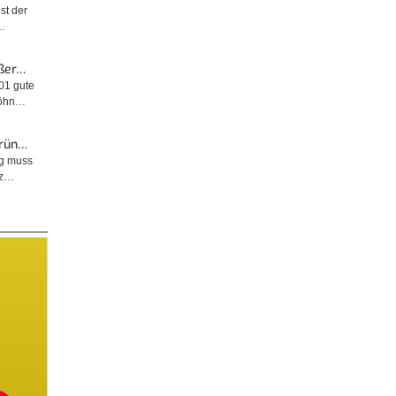
ist der
…
ußer…
001 gute
wöhn…
Grün…
ng muss
tz…