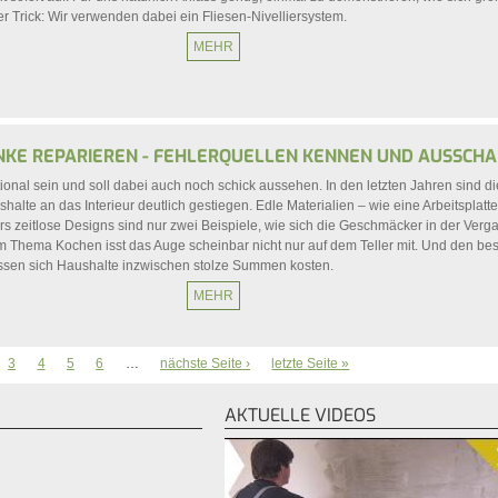
r Trick: Wir verwenden dabei ein Fliesen-Nivelliersystem.
MEHR
KE REPARIEREN - FEHLERQUELLEN KENNEN UND AUSSCHA
onal sein und soll dabei auch noch schick aussehen. In den letzten Jahren sind di
halte an das Interieur deutlich gestiegen. Edle Materialien – wie eine Arbeitsplatt
s zeitlose Designs sind nur zwei Beispiele, wie sich die Geschmäcker in der Verg
m Thema Kochen isst das Auge scheinbar nicht nur auf dem Teller mit. Und den b
assen sich Haushalte inzwischen stolze Summen kosten.
MEHR
3
4
5
6
…
nächste Seite ›
letzte Seite »
AKTUELLE VIDEOS