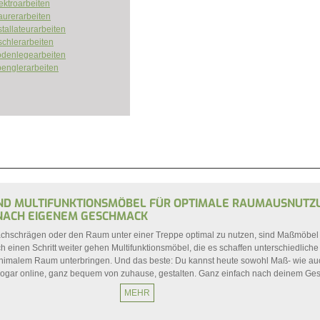
ektroarbeiten
urerarbeiten
stallateurarbeiten
schlerarbeiten
denlegearbeiten
FILTER
englerarbeiten
D MULTIFUNKTIONSMÖBEL FÜR OPTIMALE RAUMAUSNUTZUN
ACH EIGENEM GESCHMACK
chschrägen oder den Raum unter einer Treppe optimal zu nutzen, sind Maßmöbe
ch einen Schritt weiter gehen Multifunktionsmöbel, die es schaffen unterschiedliche
imalem Raum unterbringen. Und das beste: Du kannst heute sowohl Maß- wie au
sogar online, ganz bequem von zuhause, gestalten. Ganz einfach nach deinem Ge
MEHR