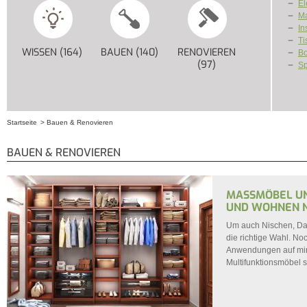
El
Ma
In
Ti
WISSEN (164)
APPLY WISSEN FILTER
BAUEN (140)
APPLY BAUEN FILTER
RENOVIEREN
Bo
(97)
APPLY RENOVIEREN 
Sp
Startseite
Bauen & Renovieren
Sie sind hier
BAUEN & RENOVIEREN
MASSMÖBEL UN
ND WOHNEN N
Um auch Nischen, Da
die richtige Wahl. No
Anwendungen auf min
Multifunktionsmöbel 