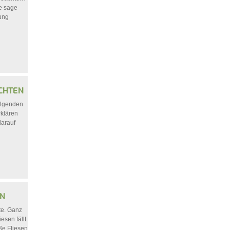
e sage
tung
CHTEN
folgenden
rklären
darauf
te. Ganz
esen fällt
ße Fliesen