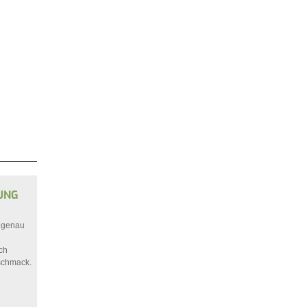
G U
l genau
ch
schmack.