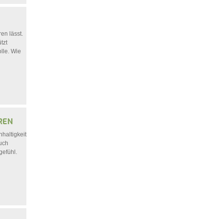
en lässt.
tzt
lle. Wie
REN
haltigkeit
uch
gefühl.