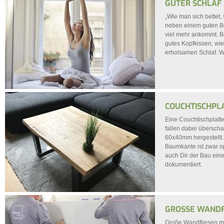
GUTER SCHLAF 
„Wie man sich bettet,
neben einem guten Bet
viel mehr ankommt. Be
gutes Kopfkissen, wie
erholsamen Schlaf. Wi
COUCHTISCHPL
Eine Couchtischplatt
fallen dabei übersch
60x40mm hergestellt.
Baumkante ist zwar op
auch Dir der Bau eines
dokumentiert.
GROSSE WANDFL
Große Wandfliesen mac