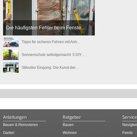
Die häufigsten Fehler beim Fenste…
Tipps für sicheres Fahren mit Anh…
Sonnenschutz selbstgemacht: 5 DIY…
Stilvoller Eingang: Die Kunst der…
Anleitungen
Ratgeber
Service
Bauen & Renovieren
Bauen
Neuigkei
Garten
Wohnen
Feeds