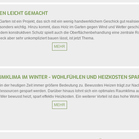
EN LEICHT GEMACHT
Garten ist ein Projekt, das sich mit ein wenig handwerklichem Geschick gut realisier
esonders wichtig. Hinzu kommt, dass Holz im Garten gegen Wind und Wetter geschü
em konstruktiven Schutz spielt auch die Oberflächenbehandlung eine zentrale Ro
eck aber sehr unkompliziert bauen lässt, ist jetzt Thema.
MEHR
UMKLIMA IM WINTER - WOHLFÜHLEN UND HEIZKOSTEN SPA
n der heutigen Zeit immer größere Bedeutung zu. Bewusstes Heizen trägt zur Nach
 Ressourcen gespart werden. Darüber hinaus lohnt sich ein optimales Raumklima a
. Wer bewusst heizt, spart effektiv Heizkosten. Ein weiterer Vorteil ist das hohe Wohl
MEHR