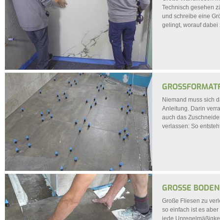
Technisch gesehen zä
und schreibe eine Grö
gelingt, worauf dabei 
GROSSFORMATFL
Niemand muss sich dav
Anleitung. Darin verra
auch das Zuschneiden
verlassen: So entste
GROSSE BODENF
Große Fliesen zu verl
so einfach ist es abe
jede Unregelmäßigkeit