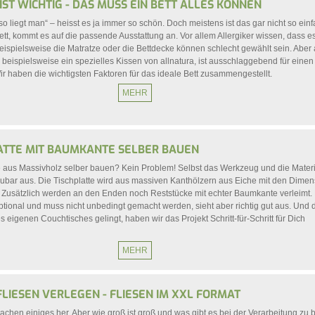
IST WICHTIG - DAS MUSS EIN BETT ALLES KÖNNEN
 so liegt man“ – heisst es ja immer so schön. Doch meistens ist das gar nicht so ein
t, kommt es auf die passende Ausstattung an. Vor allem Allergiker wissen, dass e
ispielsweise die Matratze oder die Bettdecke können schlecht gewählt sein. Aber
 beispielsweise ein spezielles Kissen von allnatura, ist ausschlaggebend für einen
r haben die wichtigsten Faktoren für das ideale Bett zusammengestellt.
MEHR
ATTE MIT BAUMKANTE SELBER BAUEN
e aus Massivholz selber bauen? Kein Problem! Selbst das Werkzeug und die Materia
aubar aus. Die Tischplatte wird aus massiven Kanthölzern aus Eiche mit den Dime
 Zusätzlich werden an den Enden noch Reststücke mit echter Baumkante verleimt.
tional und muss nicht unbedingt gemacht werden, sieht aber richtig gut aus. Und 
 eigenen Couchtisches gelingt, haben wir das Projekt Schritt-für-Schritt für Dich
MEHR
IESEN VERLEGEN - FLIESEN IM XXL FORMAT
hen einiges her. Aber wie groß ist groß und was gibt es bei der Verarbeitung zu