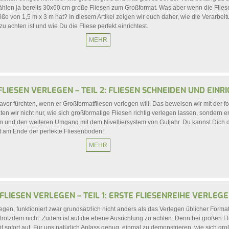
hlen ja bereits 30x60 cm große Fliesen zum Großformat. Was aber wenn die Flies
ße von 1,5 m x 3 m hat? In diesem Artikel zeigen wir euch daher, wie die Verarbei
zu achten ist und wie Du die Fliese perfekt einrichtest.
MEHR
IESEN VERLEGEN – TEIL 2: FLIESEN SCHNEIDEN UND EINRI
or fürchten, wenn er Großformatfliesen verlegen will. Das beweisen wir mit der 
ten wir nicht nur, wie sich großformatige Fliesen richtig verlegen lassen, sondern e
 und den weiteren Umgang mit dem Nivelliersystem von Gutjahr. Du kannst Dich 
ht am Ende der perfekte Fliesenboden!
MEHR
LIESEN VERLEGEN – TEIL 1: ERSTE FLIESENREIHE VERLEGEN
egen, funktioniert zwar grundsätzlich nicht anders als das Verlegen üblicher Forma
r trotzdem nicht. Zudem ist auf die ebene Ausrichtung zu achten. Denn bei großen Fli
 sofort auf. Für uns natürlich Anlass genug, einmal zu demonstrieren, wie sich gro