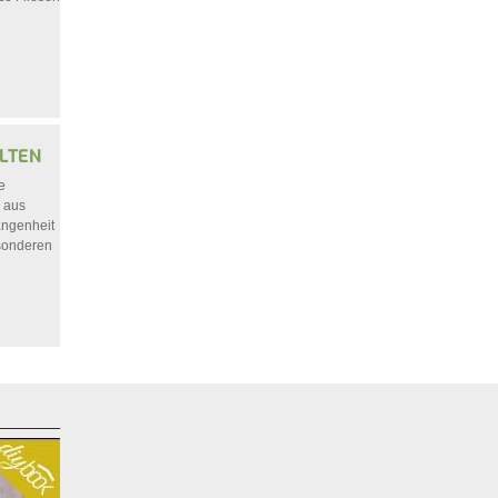
LTEN
e
e aus
angenheit
esonderen