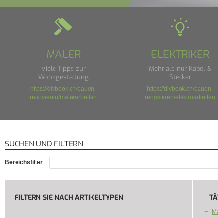
MALER
ELEKTRIKER
Viele Tipps zur
Mehr als nur Kabel &
Wohngestaltung
Stecker
https://diybook.ch/bauen-
https://diybook.ch/bauen-
renovieren/malerarbeiten
renovieren/elektroarbeiten
SUCHEN UND FILTERN
Bereichsfilter
FILTERN SIE NACH ARTIKELTYPEN
TÄ
Ma