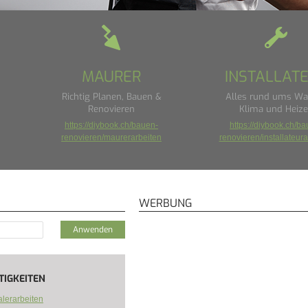
MAURER
INSTALLAT
Richtig Planen, Bauen &
Alles rund ums Wa
Renovieren
Klima und Heiz
https://diybook.ch/bauen-
https://diybook.ch/b
renovieren/maurerarbeiten
renovieren/installateura
WERBUNG
TIGKEITEN
lerarbeiten