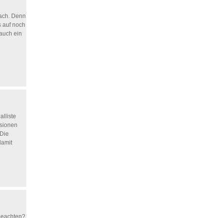
fach. Denn
s auf noch
 auch ein
lliste
nsionen
 Die
damit
 beachten?