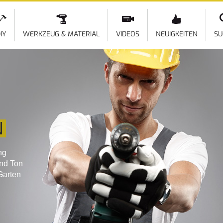
Direkt
zum
Inhalt
IY
WERKZEUG & MATERIAL
VIDEOS
NEUIGKEITEN
SU
N
ng
und Ton
Garten