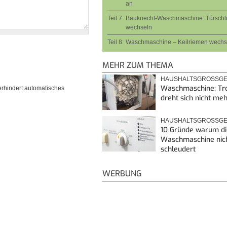
an
Teil 7:
Bauknecht-Waschmaschine: Türschl
wechseln
Teil 8:
Waschmaschine – Keilriemen wechs
MEHR ZUM THEMA
HAUSHALTSGROSSGE
Waschmaschine: T
erhindert automatisches
dreht sich nicht me
HAUSHALTSGROSSGE
10 Gründe warum di
Waschmaschine nic
schleudert
WERBUNG