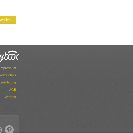
Impressum
dverzeichnis
zerklärung
AGB
Werben