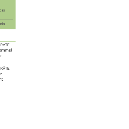
oss
eln
RÄTE
rommel
hr
RÄTE
e
ht