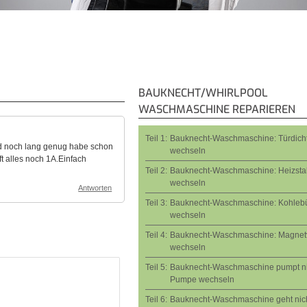
BAUKNECHT/WHIRLPOOL
WASCHMASCHINE REPARIEREN
Teil 1:
Bauknecht-Waschmaschine: Türdich
nd noch lang genug habe schon
wechseln
t alles noch 1A.Einfach
Teil 2:
Bauknecht-Waschmaschine: Heizsta
wechseln
Antworten
Teil 3:
Bauknecht-Waschmaschine: Kohlebü
wechseln
Teil 4:
Bauknecht-Waschmaschine: Magnetv
wechseln
Teil 5:
Bauknecht-Waschmaschine pumpt ni
Pumpe wechseln
Teil 6:
Bauknecht-Waschmaschine geht nic