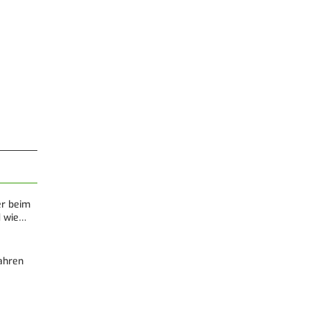
er beim
d wie…
Fahren