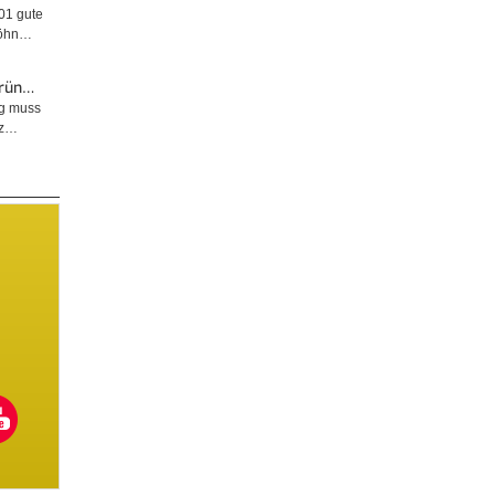
001 gute
wöhn…
Grün…
ng muss
tz…