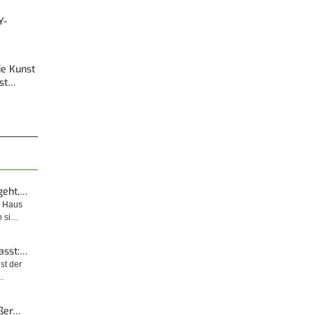
Y-
Die Kunst
est…
geht,…
m Haus
n si…
asst:…
ist der
…
ußer…