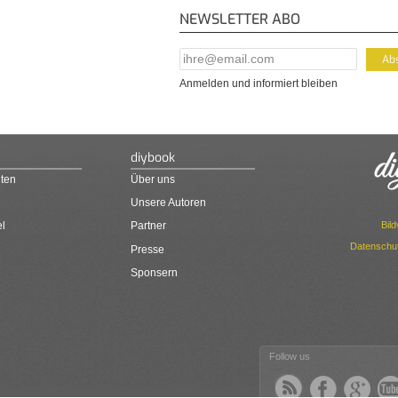
NEWSLETTER ABO
E-Mail Addresse
*
Anmelden und informiert bleiben
diybook
ten
Über uns
Unsere Autoren
Bil
el
Partner
Datenschut
Presse
Sponsern
Follow us