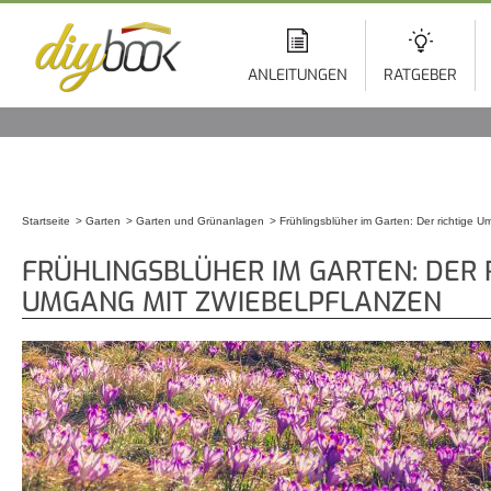
Di
z
In
ANLEITUNGEN
RATGEBER
Startseite
Garten
Garten und Grünanlagen
Frühlingsblüher im Garten: Der richtige 
Sie sind hier
FRÜHLINGSBLÜHER IM GARTEN: DER 
UMGANG MIT ZWIEBELPFLANZEN