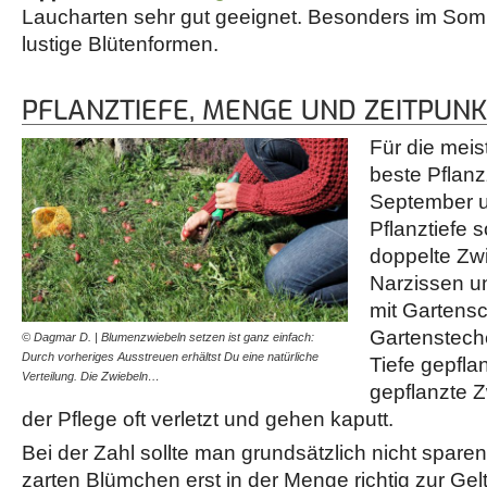
Laucharten sehr gut geeignet. Besonders im Somm
lustige Blütenformen.
PFLANZTIEFE, MENGE UND ZEITPUN
Für die meis
beste Pflanz
September u
Pflanztiefe s
doppelte Zw
Narzissen u
mit Gartensc
Gartensteche
© Dagmar D. | Blumenzwiebeln setzen ist ganz einfach:
Durch vorheriges Ausstreuen erhältst Du eine natürliche
Tiefe gepflan
Verteilung. Die Zwiebeln…
gepflanzte 
der Pflege oft verletzt und gehen kaputt.
Bei der Zahl sollte man grundsätzlich nicht spar
zarten Blümchen erst in der Menge richtig zur G