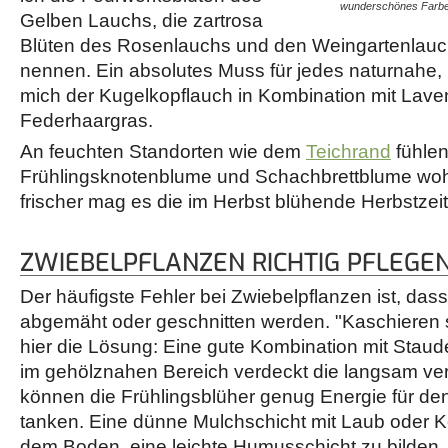
wunderschönes Farbe
Gelben Lauchs, die zartrosa
Blüten des Rosenlauchs und den Weingartenlauch
nennen. Ein absolutes Muss für jedes naturnahe, 
mich der Kugelkopflauch in Kombination mit Lave
Federhaargras.
An feuchten Standorten wie dem
Teichrand
fühlen
Frühlingsknotenblume und Schachbrettblume wohl
frischer mag es die im Herbst blühende Herbstzeit
ZWIEBELPFLANZEN RICHTIG PFLEGE
Der häufigste Fehler bei Zwiebelpflanzen ist, dass 
abgemäht oder geschnitten werden. "Kaschieren st
hier die Lösung: Eine gute Kombination mit Staud
im gehölznahen Bereich verdeckt die langsam ver
können die Frühlingsblüher genug Energie für de
tanken. Eine dünne Mulchschicht mit Laub oder Ko
dem Boden, eine leichte Humusschicht zu bilden, 