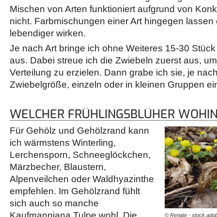
Mischen von Arten funktioniert aufgrund von Konk
nicht. Farbmischungen einer Art hingegen lassen
lebendiger wirken.
Je nach Art bringe ich ohne Weiteres 15-30 Stüc
aus. Dabei streue ich die Zwiebeln zuerst aus, um
Verteilung zu erzielen. Dann grabe ich sie, je nac
Zwiebelgröße, einzeln oder in kleinen Gruppen ei
WELCHER FRÜHLINGSBLÜHER WOHI
Für Gehölz und Gehölzrand kann
ich wärmstens Winterling,
Lerchensporn, Schneeglöckchen,
Märzbecher, Blaustern,
Alpenveilchen oder Waldhyazinthe
empfehlen. Im Gehölzrand fühlt
sich auch so manche
Kaufmanniana Tulpe wohl. Die
© Renate - stock.ado