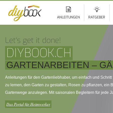
Di
z
In
ANLEITUNGEN
RATGEBER
Let‘s get it done!
DIYBOOK.CH
GARTENARBEITEN – G
Anleitungen für den Gartenliebhaber, um einfach und Schritt f
zu lernen, den Garten zu gestalten, Rosen zu pflanzen, ein 
Gartenwege anzulegen. Mit saisonalen Begleitern für jede Ja
Das Portal für Heimwerker