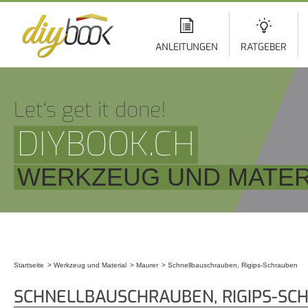
Di
z
In
ANLEITUNGEN
RATGEBER
Let‘s get it done!
DIYBOOK.CH
WERKZEUG UND MATER
Startseite
Werkzeug und Material
Maurer
Schnellbauschrauben, Rigips-Schrauben
Sie sind hier
SCHNELLBAUSCHRAUBEN, RIGIPS-SC