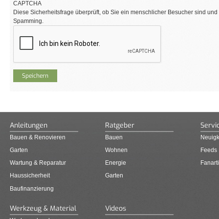
CAPTCHA
Diese Sicherheitsfrage überprüft, ob Sie ein menschlicher Besucher sind und
Spamming.
Anleitungen
Ratgeber
Servi
Bauen & Renovieren
Bauen
Neuigk
Garten
Wohnen
Feeds
Wartung & Reparatur
Energie
Fanarti
Haussicherheit
Garten
Baufinanzierung
Werkzeug & Material
Videos